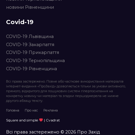
новини Рівненщини
Covid-19
COVID-19 Львівщина
COVID-19 Закарпаття
COVID-19 Прикарпаття
COVID-19 Тернопільщина
COVID-19 Рівненщина
Всі права застережено. Повне або часткове використання матеріалів
інтернет-видання «ПроЗахід» дозволяється тільки за умови активного,
прямого, відкритого для пошукових систем гіперпосилання на
конкретну новину чи матеріал та згадки першоджерела не нижче
другого абзацу тексту.
Головна
Про нас
Реклама
Square and simple
| Cvadrat
Всі права застережено © 2026 Про Захід