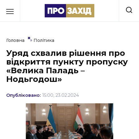
Перейти
до
РУБРИКИ
вмісту
Економіка
»
Головна
Політика
Здоров’я
Уряд схвалив рішення про
відкриття пункту пропуску
Культура
«Велика Паладь –
Освіта
Нодьгодош»
Події
Опубліковано:
15:00, 23.02.2024
Політика
Соціум
Спорт