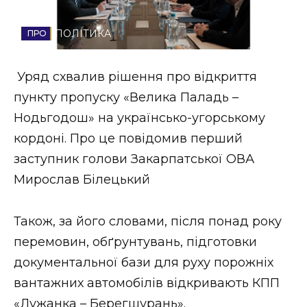
Стиль життя
ПОЛІТИКА
Втрачений Ужгород
Уряд схвалив рішення про відкриття
Втрачений Ужгород (відеоверсія)
пункту пропуску «Велика Паладь –
Нодьгодош» на українсько-угорському
кордоні. Про це повідомив перший
ЗАКАРПАТСЬКІ НОВИНИ
заступник голови Закарпатської ОВА
Мирослав Білецький
НОВИНИ ЗАХІДНОЇ УКРАЇНИ
Також, за його словами, після понад року
перемовин, обґрунтувань, підготовки
ФОТО
документальної бази для руху порожніх
вантажних автомобілів відкривають КПП
«Лужанка – Берегшурань».