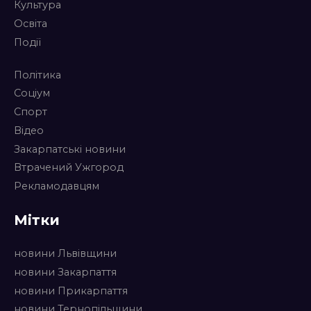
Культура
Освіта
Події
Політика
Соціум
Спорт
Відео
Закарпатські новини
Втрачений Ужгород
Рекламодавцям
Мітки
новини Львівщини
новини Закарпаття
новини Прикарпаття
новини Тернопільщини