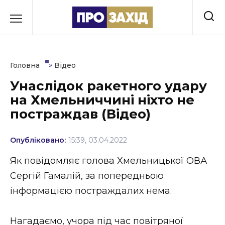
Перейти
до
РУБРИКИ
вмісту
Економіка
»
Головна
Відео
Здоров’я
Унаслідок ракетного удару
на Хмельниччині ніхто не
Культура
постраждав (Відео)
Освіта
Опубліковано:
15:39, 03.04.2022
Події
Як повідомляє голова Хмельницької ОВА
Політика
Сергій Гамалій, за попередньою
інформацією постраждалих нема.
Соціум
Спорт
Нагадаємо, учора під час повітряної