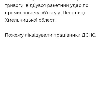
тривоги, відбувся ракетний удар по
Стиль життя
промисловому об’єкту у Шепетівці
Втрачений Ужгород
Хмельницької області.
Втрачений Ужгород (відеоверсія)
Пожежу ліквідували працівники ДСНС.
ЗАКАРПАТСЬКІ НОВИНИ
НОВИНИ ЗАХІДНОЇ УКРАЇНИ
ФОТО