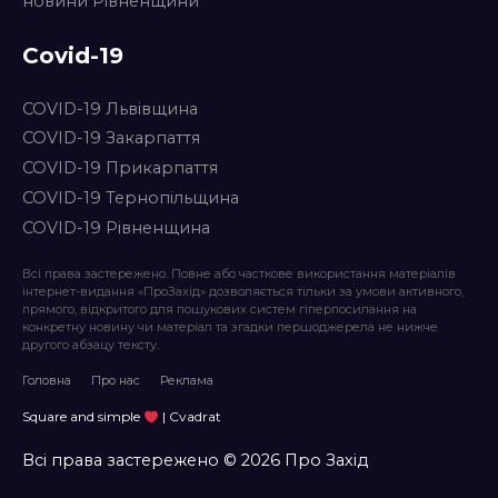
новини Рівненщини
Covid-19
COVID-19 Львівщина
COVID-19 Закарпаття
COVID-19 Прикарпаття
COVID-19 Тернопільщина
COVID-19 Рівненщина
Всі права застережено. Повне або часткове використання матеріалів
інтернет-видання «ПроЗахід» дозволяється тільки за умови активного,
прямого, відкритого для пошукових систем гіперпосилання на
конкретну новину чи матеріал та згадки першоджерела не нижче
другого абзацу тексту.
Головна
Про нас
Реклама
Square and simple
| Cvadrat
Всі права застережено © 2026 Про Захід