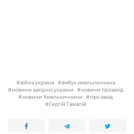
ВІДЕО
війна україна
вибух хмельниччина
новини західної україни
новини прозахід
новини Хмельниччини
про захід
Сергій Гамалій