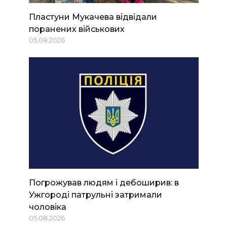
Пластуни Мукачева відвідали
поранених військових
05.08.2026
Погрожував людям і дебоширив: в
Ужгороді патрульні затримали
чоловіка
05.08.2026