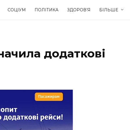
СОЦІУМ
ПОЛІТИКА
ЗДОРОВ’Я
БІЛЬШЕ
Культура
Освіта
начила додаткові
Спорт
Стиль житт