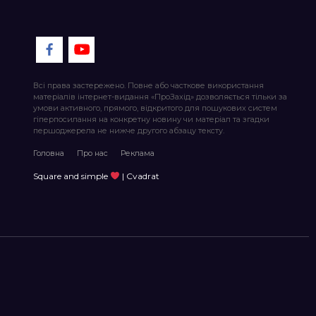
Всі права застережено. Повне або часткове використання
матеріалів інтернет-видання «ПроЗахід» дозволяється тільки за
умови активного, прямого, відкритого для пошукових систем
гіперпосилання на конкретну новину чи матеріал та згадки
першоджерела не нижче другого абзацу тексту.
Головна
Про нас
Реклама
Square and simple
| Cvadrat