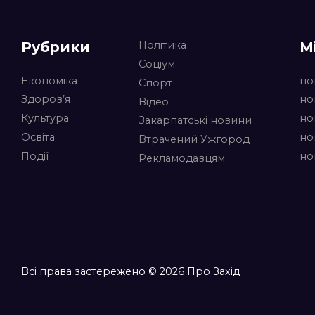
Рубрики
М
Політика
Соціум
Економіка
но
Спорт
Здоров’я
но
Відео
Культура
но
Закарпатські новини
Освіта
но
Втрачений Ужгород
Події
но
Рекламодавцям
Всі права застережено © 2026 Про Захід