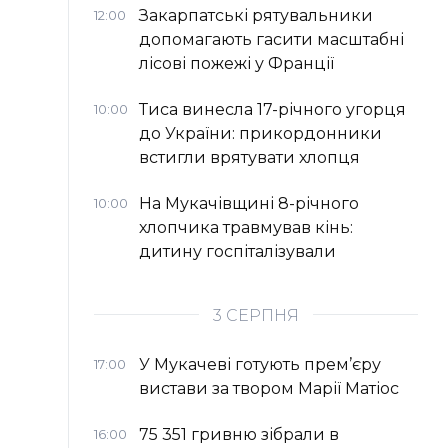
Закарпатські рятувальники
12:00
допомагають гасити масштабні
лісові пожежі у Франції
Тиса винесла 17-річного угорця
10:00
до України: прикордонники
встигли врятувати хлопця
На Мукачівщині 8-річного
10:00
хлопчика травмував кінь:
дитину госпіталізували
3 СЕРПНЯ
У Мукачеві готують прем’єру
17:00
вистави за твором Марії Матіос
75 351 гривню зібрали в
16:00