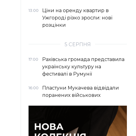
Ціни на оренду квартир в
13:00
Ужгороді різко зросли: нові
розцінки
5 СЕРПНЯ
Рахівська громада представила
17:00
українську культуру на
фестивалі в Румунії
Пластуни Мукачева відвідали
16:00
поранених військових