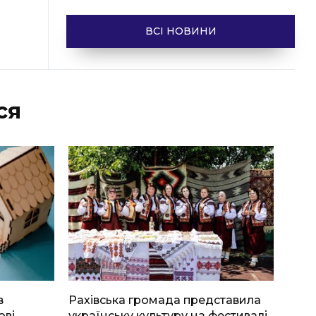
ВСІ НОВИНИ
ся
в
Рахівська громада представила
ові
українську культуру на фестивалі