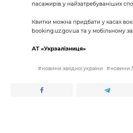
пасажирів у найзатребуваніших спо
Квитки можна придбати у касах вокз
booking.uz.gov.ua та у мобільному з
АТ «Укрзалізниця»
новини західної україни
новини 