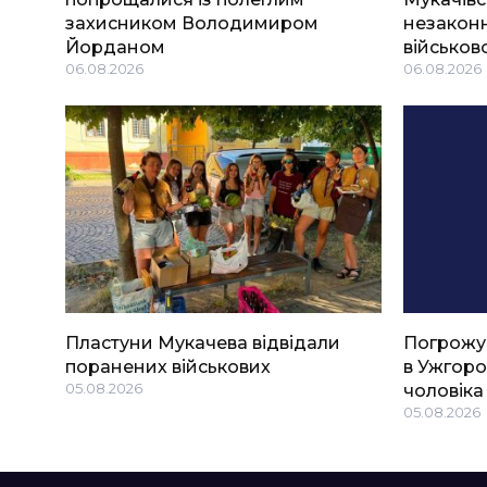
захисником Володимиром
незаконн
Йорданом
військов
06.08.2026
06.08.2026
Пластуни Мукачева відвідали
Погрожу
поранених військових
в Ужгоро
05.08.2026
чоловіка
05.08.2026