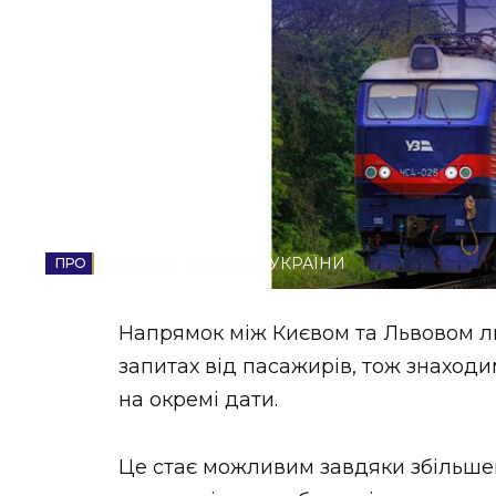
НОВИНИ ЗАХІДНОЇ УКРАЇНИ
ФОТО
ВІДЕО
НОВИНИ ЗАХІДНОЇ УКРАЇНИ
Напрямок між Києвом та Львовом л
запитах від пасажирів, тож знаход
на окремі дати.
Це стає можливим завдяки збільше