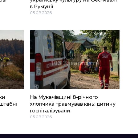
в Румунії
05.08.2026
ки
На Мукачівщині 8-річного
штабні
хлопчика травмував кінь: дитину
госпіталізували
05.08.2026