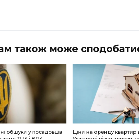
ам також може сподобати
і обшуки у посадовців
Ціни на оренду квартир 
ькому ТЦК і ВЛК –
Ужгороді різко зросли: н