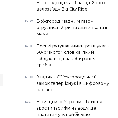
Ужгороді під час благодійного
велозаїзду Big Сity Ride
В Ужгороді чадним газом
15:00
отруїлися 12-річна дівчинка та її
мама
Гірські рятувальники розшукали
14:00
50-річного чоловіка, який
заблукав під час збирання
грибів
Завдяки ЄС Ужгородський
12:00
замок тепер існує і в цифровому
варіанті
У низці міст України з 1 липня
10:00
зросли тарифи на воду: де
платитимуть найбільше