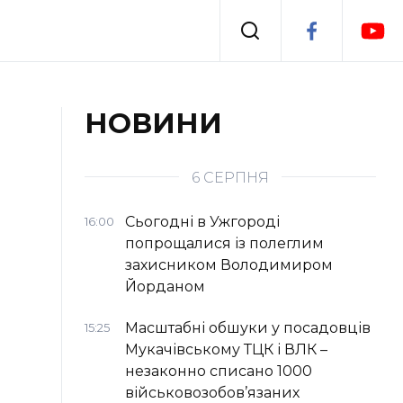
Події
НОВИНИ
я
Втрачений Ужгород
6 СЕРПНЯ
Сьогодні в Ужгороді
16:00
попрощалися із полеглим
захисником Володимиром
Йорданом
Масштабні обшуки у посадовців
15:25
Мукачівському ТЦК і ВЛК –
незаконно списано 1000
військовозобов’язаних