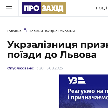
Перейти
ПОДІЇ
до
РУБРИКИ
вмісту
Економіка
Здоров’я
»
Головна
Новини Західної України
Укрзалізниця приз
Політика
Соціум
поїзди до Львова
Втрачений Ужгород
(відеоверсія)
Опубліковано:
13:20, 15.08.2025
ЗАКАРПАТСЬКІ НОВИНИ