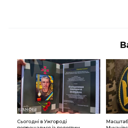
В
Сьогодні в Ужгороді
Масштабн
попрощалися із полеглим
Мукачівс