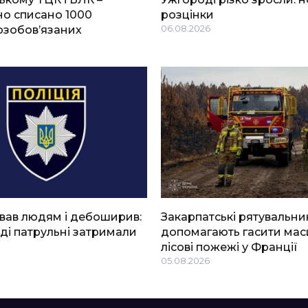
о списано 1000
розцінки
озобов’язаних
06.08.2026
вав людям і дебоширив:
Закарпатські рятувальни
ді патрульні затримали
допомагають гасити мас
лісові пожежі у Франції
05.08.2026