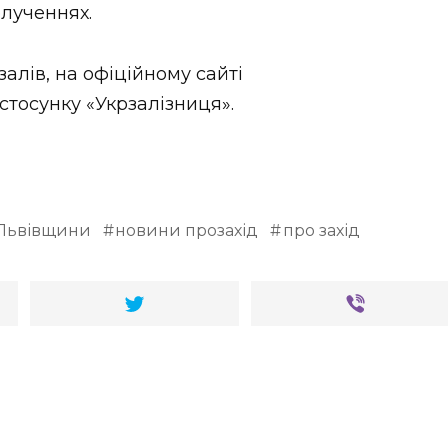
лученнях.
алів, на офіційному сайті
астосунку «Укрзалізниця».
Львівщини
новини прозахід
про захід