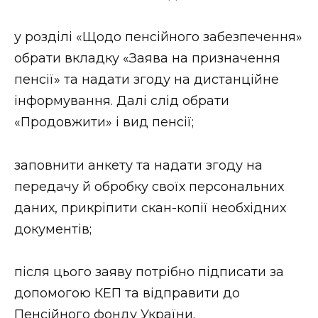
Стиль життя
у розділі «Щодо пенсійного забезпечення»
Втрачений Ужгород
обрати вкладку «Заява на призначення
пенсії» та надати згоду на дистанційне
Втрачений Ужгород (відеоверсія)
інформування. Далі слід обрати
«Продовжити» і вид пенсії;
ЗАКАРПАТСЬКІ НОВИНИ
заповнити анкету та надати згоду на
передачу й обробку своїх персональних
даних, прикріпити скан-копії необхідних
НОВИНИ ЗАХІДНОЇ УКРАЇНИ
документів;
ФОТО
після цього заяву потрібно підписати за
допомогою КЕП та відправити до
Пенсійного фонду України.