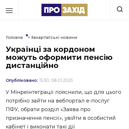
Перейти
до
РУБРИКИ
вмісту
Економіка
»
Головна
Закарпатські новини
Здоров’я
Українці за кордоном
можуть оформити пенсію
Культура
дистанційно
Освіта
Опубліковано:
15:30, 08.01.2023
Події
У Мінреінтеграції пояснили, що для цього
Політика
потрібно зайти на вебпортал е-послуг
ПФУ, обрати розділ «Заява про
Соціум
призначення пенсії», увійти в особистий
Спорт
кабінет і виконати такі дії