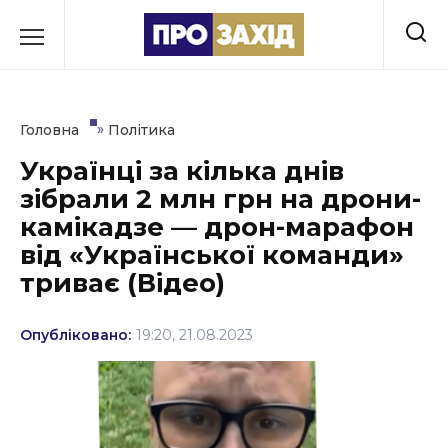
Перейти
до
РУБРИКИ
вмісту
Економіка
»
Головна
Політика
Здоров’я
Українці за кілька днів
зібрали 2 млн грн на дрони-
Культура
камікадзе — дрон-марафон
Освіта
від «Української команди»
триває (Відео)
Події
Політика
Опубліковано:
19:20, 21.08.2023
Соціум
Спорт