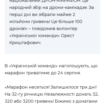
національний ДРОН-МАРАФОН. Це
ВІДЕО
народний збір на дрони-камікадзе. За
перші дні ви зібрали майже 2
мільйони гривень! Це більше 100
дронів!» – повідомив волонтер
«Української команди» Орест
Криштафович.
В «Українській команді» наголошують, що
марафон триватиме до 24 серпня.
«Марафон несеться! Залишилося три дні!
На 32-гу річницю Незалежності донать 32,
320 або 3200 гривень! Біжимо з донатами