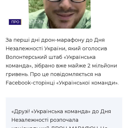
Стиль життя
Втрачений Ужгород
ПОЛІТИКА
Втрачений Ужгород (відеоверсія)
За перші дні дрон-марафону до Дня
Незалежності України, який оголосив
Волонтерський штаб «Українська
ЗАКАРПАТСЬКІ НОВИНИ
команда», зібрано вже майже 2 мільйони
гривень. Про це повідомляється на
Facebook-сторінці «Української команди».
НОВИНИ ЗАХІДНОЇ УКРАЇНИ
ФОТО
«Друзі! «Українська команда» до Дня
Незалежності розпочала