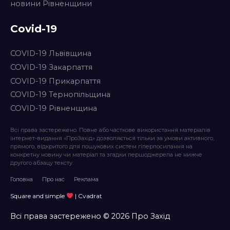
новини Рівненщини
Covid-19
COVID-19 Львівщина
COVID-19 Закарпаття
COVID-19 Прикарпаття
COVID-19 Тернопільщина
COVID-19 Рівненщина
Всі права застережено. Повне або часткове використання матеріалів
інтернет-видання «ПроЗахід» дозволяється тільки за умови активного,
прямого, відкритого для пошукових систем гіперпосилання на
конкретну новину чи матеріал та згадки першоджерела не нижче
другого абзацу тексту.
Головна
Про нас
Реклама
Square and simple
| Cvadrat
Всі права застережено © 2026 Про Захід