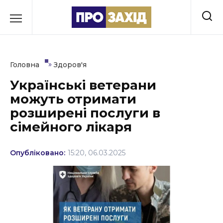
Перейти
до
РУБРИКИ
вмісту
Економіка
»
Головна
Здоров'я
Здоров’я
Українські ветерани
можуть отримати
Культура
розширені послуги в
Освіта
сімейного лікаря
Події
Опубліковано:
15:20, 06.03.2025
Політика
Соціум
Спорт