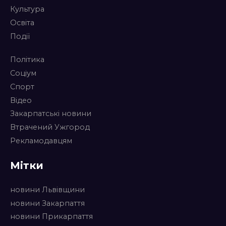
Культура
Освіта
Події
Політика
Соціум
Спорт
Відео
Закарпатські новини
Втрачений Ужгород
Рекламодавцям
Мітки
новини Львівщини
новини Закарпаття
новини Прикарпаття