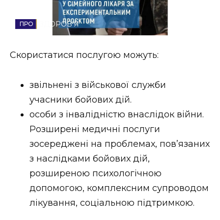
Стиль життя
ЗДОРОВ'Я
Втрачений Ужгород
Скористатися послугою можуть:
Втрачений Ужгород (відеоверсія)
звільнені з військової служби
учасники бойових дій.
ЗАКАРПАТСЬКІ НОВИНИ
особи з інвалідністю внаслідок війни.
Розширені медичні послуги
зосереджені на проблемах, пов’язаних
НОВИНИ ЗАХІДНОЇ УКРАЇНИ
з наслідками бойових дій,
розширеною психологічною
ФОТО
допомогою, комплексним супроводом
лікування, соціальною підтримкою.