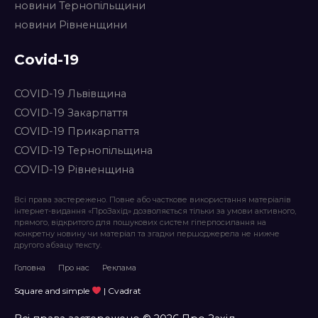
новини Тернопільщини
новини Рівненщини
Covid-19
COVID-19 Львівщина
COVID-19 Закарпаття
COVID-19 Прикарпаття
COVID-19 Тернопільщина
COVID-19 Рівненщина
Всі права застережено. Повне або часткове використання матеріалів
інтернет-видання «ПроЗахід» дозволяється тільки за умови активного,
прямого, відкритого для пошукових систем гіперпосилання на
конкретну новину чи матеріал та згадки першоджерела не нижче
другого абзацу тексту.
Головна
Про нас
Реклама
Square and simple
| Cvadrat