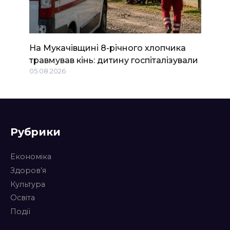
На Мукачівщині 8-річного хлопчика
травмував кінь: дитину госпіталізували
05.08.2026
Рубрики
Економіка
Здоров’я
Культура
Освіта
Події