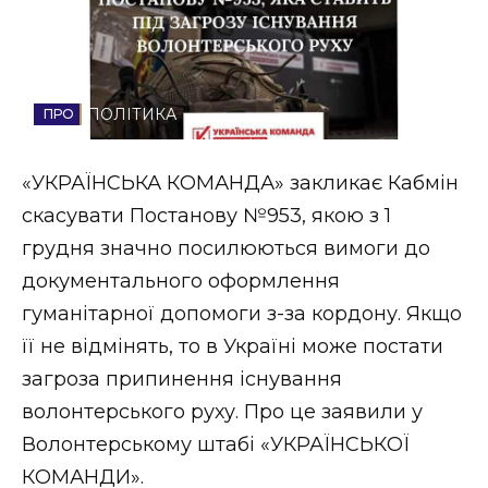
Стиль життя
Втрачений Ужгород
ПОЛІТИКА
Втрачений Ужгород (відеоверсія)
«УКРАЇНСЬКА КОМАНДА» закликає Кабмін
скасувати Постанову №953, якою з 1
ЗАКАРПАТСЬКІ НОВИНИ
грудня значно посилюються вимоги до
документального оформлення
гуманітарної допомоги з-за кордону. Якщо
НОВИНИ ЗАХІДНОЇ УКРАЇНИ
її не відмінять, то в Україні може постати
загроза припинення існування
ФОТО
волонтерського руху. Про це заявили у
Волонтерському штабі «УКРАЇНСЬКОЇ
КОМАНДИ».