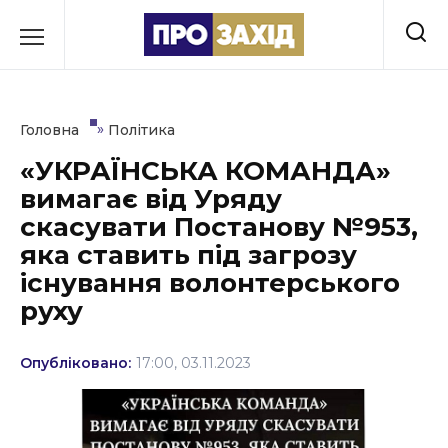
Перейти
до
РУБРИКИ
вмісту
Економіка
»
Головна
Політика
Здоров’я
«УКРАЇНСЬКА КОМАНДА»
вимагає від Уряду
Культура
скасувати Постанову №953,
Освіта
яка ставить під загрозу
існування волонтерського
Події
руху
Політика
Опубліковано:
17:00, 03.11.2023
Соціум
Спорт