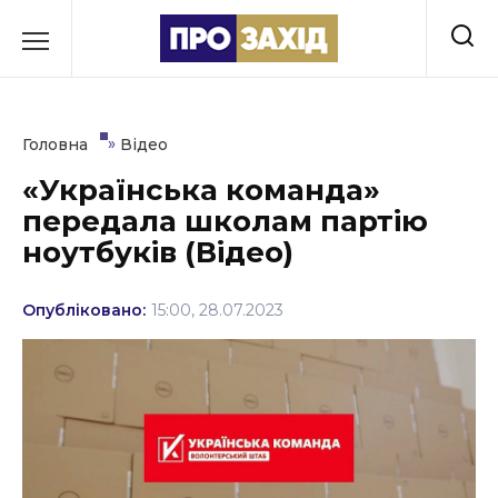
Перейти
до
РУБРИКИ
вмісту
Економіка
»
Головна
Відео
Здоров’я
«Українська команда»
передала школам партію
Культура
ноутбуків (Відео)
Освіта
Опубліковано:
15:00, 28.07.2023
Події
Політика
Соціум
Спорт