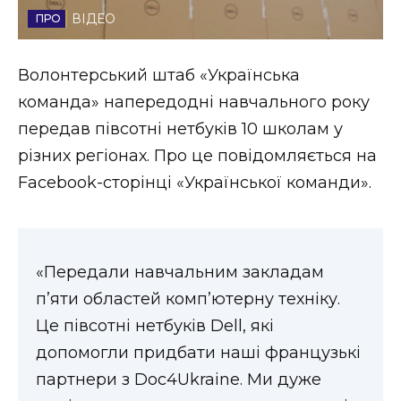
ВІДЕО
Стиль життя
Втрачений Ужгород
Волонтерський штаб «Українська
команда» напередодні навчального року
Втрачений Ужгород (відеоверсія)
передав півсотні нетбуків 10 школам у
різних регіонах. Про це повідомляється на
Facebook-сторінці «Української команди».
ЗАКАРПАТСЬКІ НОВИНИ
НОВИНИ ЗАХІДНОЇ УКРАЇНИ
«Передали навчальним закладам
п’яти областей комп’ютерну техніку.
Це півсотні нетбуків Dell, які
ФОТО
допомогли придбати наші французькі
партнери з Doc4Ukraine. Ми дуже