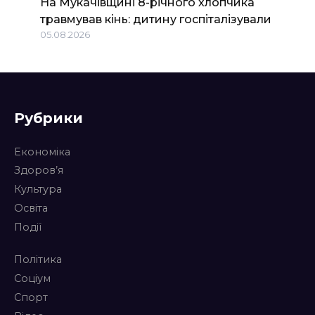
На Мукачівщині 8-річного хлопчика
травмував кінь: дитину госпіталізували
05.08.2026
Рубрики
Економіка
Здоров’я
Культура
Освіта
Події
Політика
Соціум
Спорт