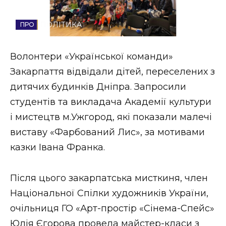
Стиль життя
ПОЛІТИКА
Втрачений Ужгород
Волонтери «Української команди»
Втрачений Ужгород (відеоверсія)
Закарпаття відвідали дітей, переселених з
дитячих будинків Дніпра. Запросили
студентів та викладача Академії культури
ЗАКАРПАТСЬКІ НОВИНИ
і мистецтв м.Ужгород, які показали малечі
виставу «Фарбований Лис», за мотивами
казки Івана Франка.
НОВИНИ ЗАХІДНОЇ УКРАЇНИ
Після цього закарпатська мисткиня, член
ФОТО
Національної Спілки художників України,
очільниця ГО «Арт-простір «Сінема-Спейс»
Юлія Єгорова провела майстер-класи з