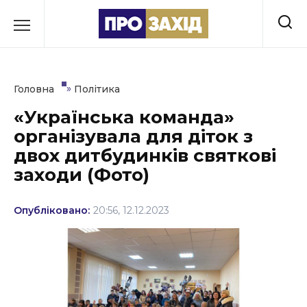
Перейти
до
РУБРИКИ
вмісту
Економіка
»
Головна
Політика
Здоров’я
«Українська команда»
організувала для діток з
Культура
двох дитбудинків святкові
Освіта
заходи (Фото)
Події
Опубліковано:
20:56, 12.12.2023
Політика
Соціум
Спорт