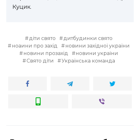
Куцик.
діти свято
дитбудинки свято
ноаини про захід
новини західної україни
новини прозахід
новини україни
Свято діти
Українська команда