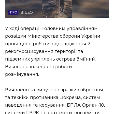
Стиль життя
ВІДЕО
Втрачений Ужгород
У ході операції Головним управлінням
Втрачений Ужгород (відеоверсія)
розвідки Міністерства оборони України
проведено роботи з дослідження й
рекогносцирування території та
ЗАКАРПАТСЬКІ НОВИНИ
підземних укріплень острова Зміїний.
Виконано інженерні роботи з
розмінування.
НОВИНИ ЗАХІДНОЇ УКРАЇНИ
Виявлено та вилучено зразки озброєння
ФОТО
та техніки противника. Зокрема, систем
наведення та керування, БПЛА Орлан-10,
системи ПЗРК, гранатомети, вогнемети,