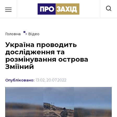
Перейти
до
РУБРИКИ
вмісту
Економіка
»
Головна
Відео
Здоров’я
Україна проводить
дослідження та
Культура
розмінування острова
Освіта
Зміїний
Події
Опубліковано:
13:02, 20.07.2022
Політика
Соціум
Спорт