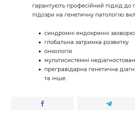
гарантують професійний підхід до 
підозри на генетичну патологію вк
синдромні ендокринні захвор
глобальна затримка розвитку
онкологія
мультисистемні недіагностова
прегравідарна генетична діагно
та інше.