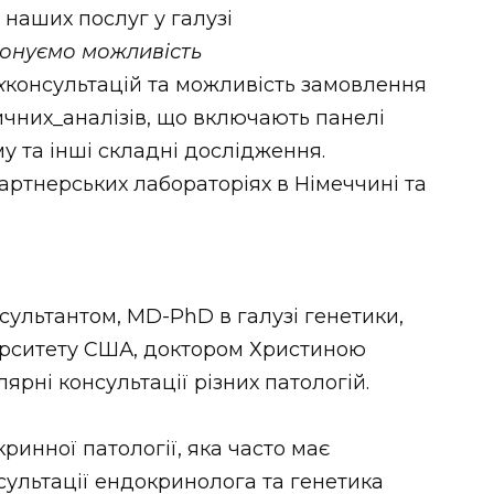
наших послуг у галузі
понуємо можливість
х
консультацій та можливість замовлення
чних_аналізів, що включають панелі
му та інші складні дослідження.
ртнерських лабораторіях в Німеччині та
сультантом, MD-PhD в галузі генетики,
ерситету США, доктором Христиною
рні консультації різних патологій.
ринної патології, яка часто має
нсультації ендокринолога та генетика