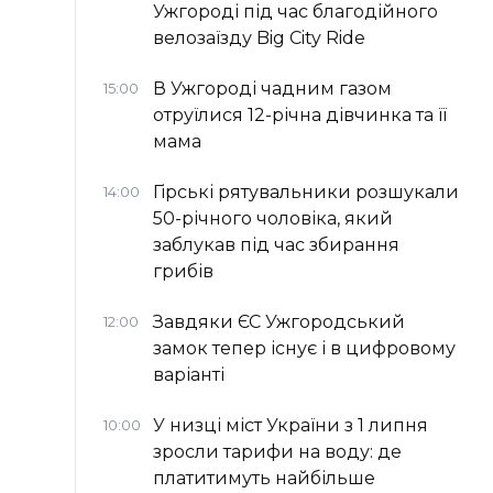
Ужгороді під час благодійного
велозаїзду Big Сity Ride
В Ужгороді чадним газом
15:00
отруїлися 12-річна дівчинка та її
мама
Гірські рятувальники розшукали
14:00
50-річного чоловіка, який
заблукав під час збирання
грибів
Завдяки ЄС Ужгородський
12:00
замок тепер існує і в цифровому
варіанті
У низці міст України з 1 липня
10:00
зросли тарифи на воду: де
платитимуть найбільше