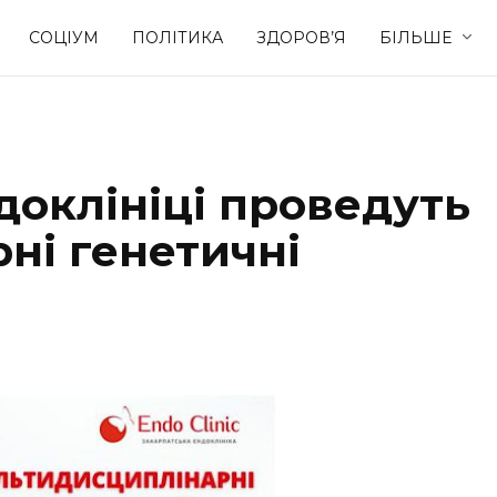
СОЦІУМ
ПОЛІТИКА
ЗДОРОВ’Я
БІЛЬШЕ
Культура
Освіта
доклініці проведуть
Спорт
Стиль житт
ні генетичні