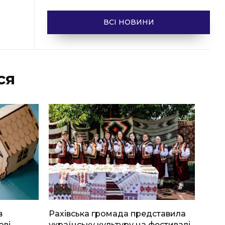
ВСІ НОВИНИ
ся
в
Рахівська громада представила
ові
українську культуру на фестивалі