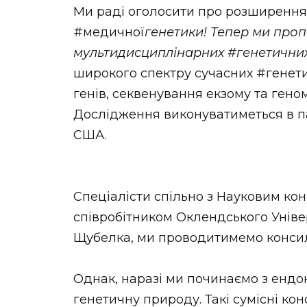
Ми раді оголосити про розширення 
#медичної
генетики! Тепер ми про
мультидисциплінарних #генетични
широкого спектру сучасних #генети
генів, секвенування екзому та гено
Дослідження виконуватиметься в па
США.
Спеціалісти спільно з Науковим кон
співробітником Оклендського Унів
Щубелка, ми проводитимемо консиля
Однак, наразі ми починаємо з ендок
генетичну природу. Такі сумісні ко