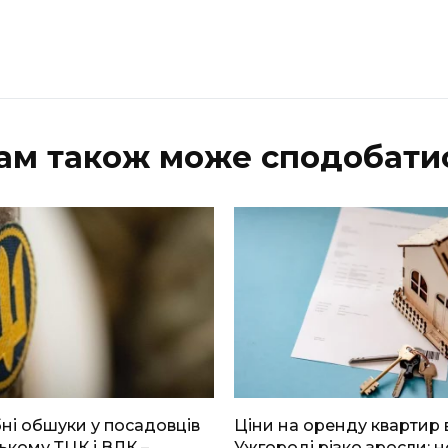
ам також може сподобати
і обшуки у посадовців
Ціни на оренду квартир 
ькому ТЦК і ВЛК –
Ужгороді різко зросли: н