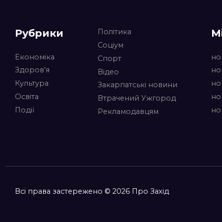
Рубрики
М
Політика
Соціум
Економіка
но
Спорт
Здоров’я
но
Відео
Культура
но
Закарпатські новини
Освіта
но
Втрачений Ужгород
Події
но
Рекламодавцям
Всі права застережено © 2026 Про Захід