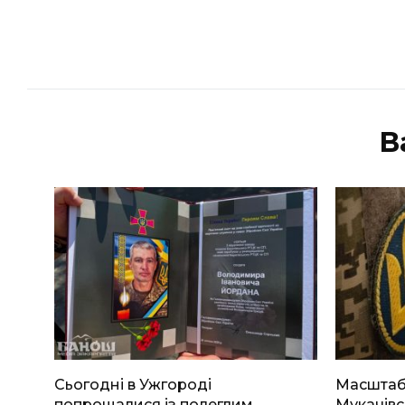
В
Сьогодні в Ужгороді
Масштабн
попрощалися із полеглим
Мукачівс