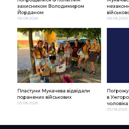
захисником Володимиром
незаконн
Йорданом
військов
06.08.2026
06.08.2026
Пластуни Мукачева відвідали
Погрожу
поранених військових
в Ужгоро
05.08.2026
чоловіка
05.08.2026