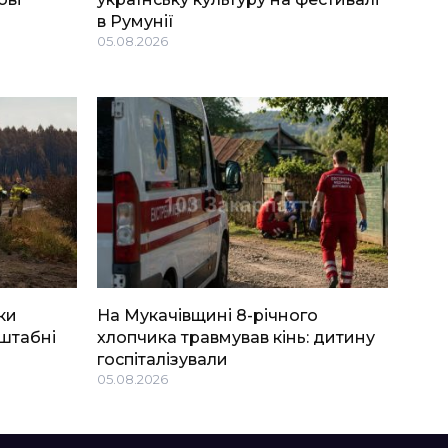
в Румунії
05.08.2026
ки
На Мукачівщині 8-річного
штабні
хлопчика травмував кінь: дитину
госпіталізували
05.08.2026