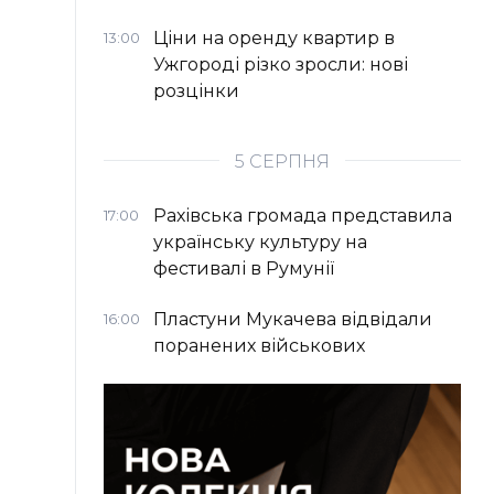
Ціни на оренду квартир в
13:00
Ужгороді різко зросли: нові
розцінки
5 СЕРПНЯ
Рахівська громада представила
17:00
українську культуру на
фестивалі в Румунії
Пластуни Мукачева відвідали
16:00
поранених військових