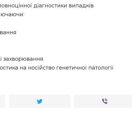
повноцінної діагностики випадків
лючаючи:
ювання
ні захворювання
стика на носійство генетичної патології