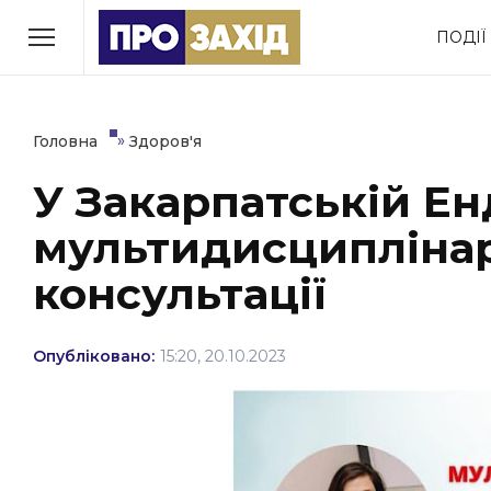
Перейти
ПОДІЇ
до
РУБРИКИ
вмісту
Економіка
Здоров’я
»
Головна
Здоров'я
У Закарпатській Ен
Політика
Соціум
мультидисциплінар
Втрачений Ужгород
(відеоверсія)
консультації
Опубліковано:
15:20, 20.10.2023
ЗАКАРПАТСЬКІ НОВИНИ