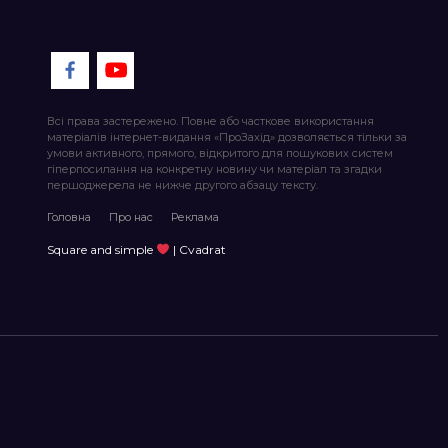
Всі права застережено. Повне або часткове використання
матеріалів інтернет-видання «ПроЗахід» дозволяється тільки за
умови активного, прямого, відкритого для пошукових систем
гіперпосилання на конкретну новину чи матеріал та згадки
першоджерела не нижче другого абзацу тексту.
Головна
Про нас
Реклама
Square and simple
| Cvadrat