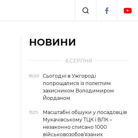
Події
НОВИНИ
я
Втрачений Ужгород
6 СЕРПНЯ
Сьогодні в Ужгороді
16:00
попрощалися із полеглим
захисником Володимиром
Йорданом
Масштабні обшуки у посадовців
15:25
Мукачівському ТЦК і ВЛК –
незаконно списано 1000
військовозобов’язаних