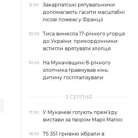
Закарпатські рятувальники
12:00
допомагають гасити масштабні
лісові пожежі у Франції
Тиса винесла 17-річного угорця
10:00
до України: прикордонники
встигли врятувати хлопця
На Мукачівщині 8-річного
10:00
хлопчика травмував кінь:
дитину госпіталізували
3 СЕРПНЯ
У Мукачеві готують прем’єру
17:00
вистави за твором Марії Матіос
75 351 гривню зібрали в
16:00