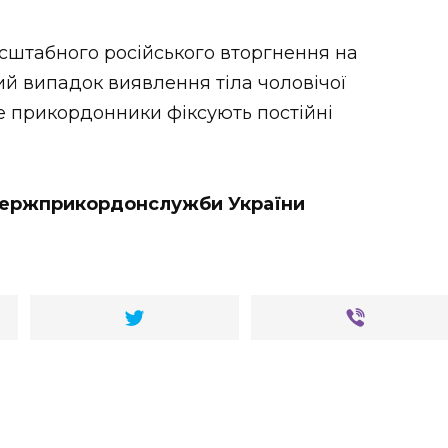
сштабного російського вторгнення на
ий випадок виявлення тіла чоловічої
 де прикордонники фіксують постійні
 Держприкордонслужби України