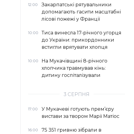
Закарпатські рятувальники
12:00
допомагають гасити масштабні
лісові пожежі у Франції
Тиса винесла 17-річного угорця
10:00
до України: прикордонники
встигли врятувати хлопця
На Мукачівщині 8-річного
10:00
хлопчика травмував кінь:
дитину госпіталізували
3 СЕРПНЯ
У Мукачеві готують прем’єру
17:00
вистави за твором Марії Матіос
75 351 гривню зібрали в
16:00