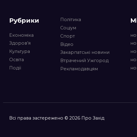
Рубрики
М
Політика
Соціум
Економіка
но
Спорт
Здоров’я
но
Відео
Культура
но
Закарпатські новини
Освіта
но
Втрачений Ужгород
Події
но
Рекламодавцям
Всі права застережено © 2026 Про Захід