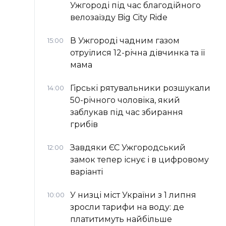
Ужгороді під час благодійного
велозаїзду Big Сity Ride
В Ужгороді чадним газом
15:00
отруїлися 12-річна дівчинка та її
мама
Гірські рятувальники розшукали
14:00
50-річного чоловіка, який
заблукав під час збирання
грибів
Завдяки ЄС Ужгородський
12:00
замок тепер існує і в цифровому
варіанті
У низці міст України з 1 липня
10:00
зросли тарифи на воду: де
платитимуть найбільше