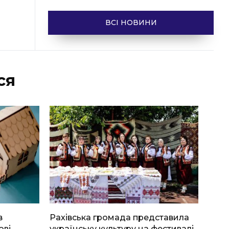
ВСІ НОВИНИ
ся
в
Рахівська громада представила
ові
українську культуру на фестивалі