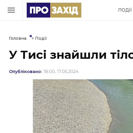
Перейти
ПОДІЇ
до
РУБРИКИ
вмісту
Економіка
Здоров’я
»
Головна
Події
У Тисі знайшли тіл
Політика
Соціум
Втрачений Ужгород
Опубліковано:
18:00, 17.05.2024
(відеоверсія)
ЗАКАРПАТСЬКІ НОВИНИ