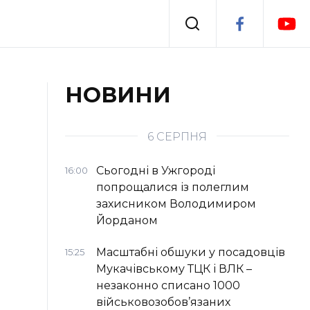
Події
НОВИНИ
я
Втрачений Ужгород
6 СЕРПНЯ
Сьогодні в Ужгороді
16:00
попрощалися із полеглим
захисником Володимиром
Йорданом
Масштабні обшуки у посадовців
15:25
Мукачівському ТЦК і ВЛК –
незаконно списано 1000
військовозобов’язаних