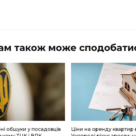
ам також може сподобати
і обшуки у посадовців
Ціни на оренду квартир 
ькому ТЦК і ВЛК –
Ужгороді різко зросли: н