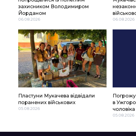
захисником Володимиром
незаконн
Йорданом
військов
06.08.2026
06.08.2026
Пластуни Мукачева відвідали
Погрожу
поранених військових
в Ужгоро
05.08.2026
чоловіка
05.08.2026