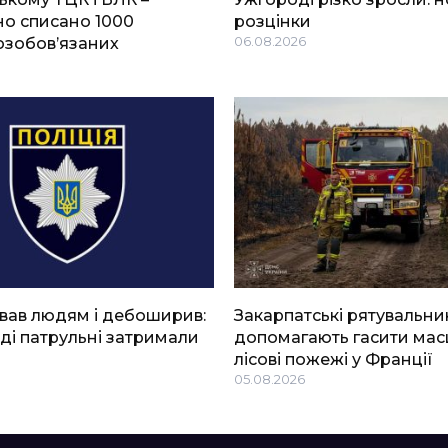
о списано 1000
розцінки
озобов’язаних
06.08.2026
вав людям і дебоширив:
Закарпатські рятувальни
ді патрульні затримали
допомагають гасити мас
лісові пожежі у Франції
05.08.2026