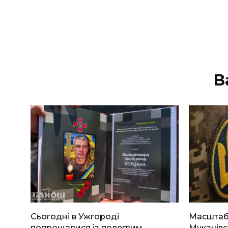
В
Сьогодні в Ужгороді
Масштабн
попрощалися із полеглим
Мукачівс