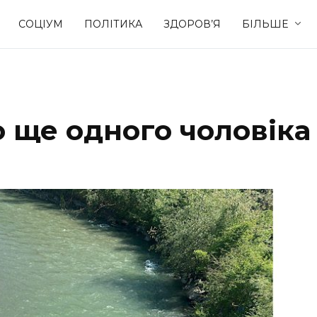
СОЦІУМ
ПОЛІТИКА
ЗДОРОВ’Я
БІЛЬШЕ
Культура
Освіта
о ще одного чоловіка
Спорт
Стиль житт