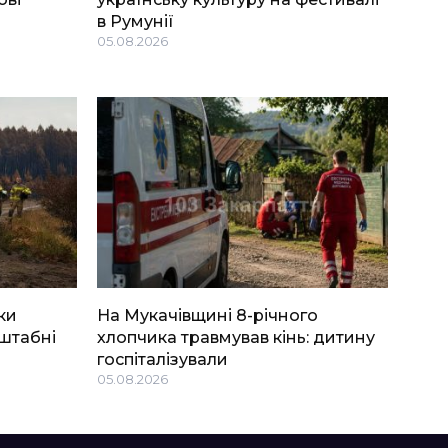
в Румунії
05.08.2026
ки
На Мукачівщині 8-річного
штабні
хлопчика травмував кінь: дитину
госпіталізували
05.08.2026