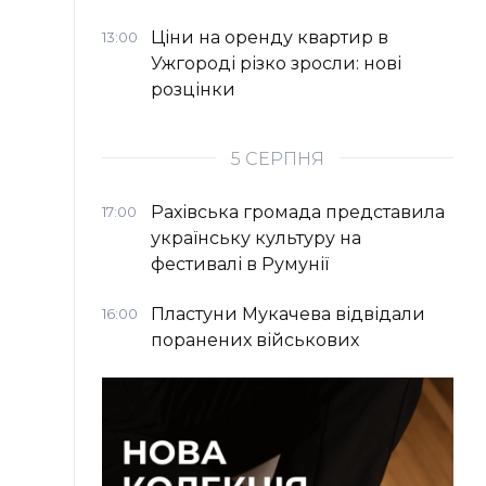
Ціни на оренду квартир в
13:00
Ужгороді різко зросли: нові
розцінки
5 СЕРПНЯ
Рахівська громада представила
17:00
українську культуру на
фестивалі в Румунії
Пластуни Мукачева відвідали
16:00
поранених військових