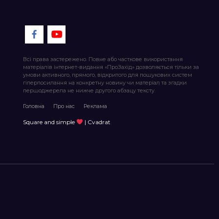
Всі права застережено. Повне або часткове використання
матеріалів інтернет-видання «ПроЗахід» дозволяється тільки за
умови активного, прямого, відкритого для пошукових систем
гіперпосилання на конкретну новину чи матеріал та згадки
першоджерела не нижче другого абзацу тексту.
Головна
Про нас
Реклама
Square and simple
| Cvadrat