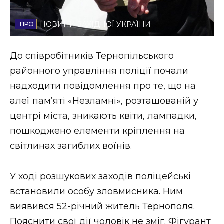
Стиль життя
НОВИНИ ЗАХІДНОЇ УКРАЇНИ
Втрачений Ужгород
До співробітників Тернопільського
Втрачений Ужгород (відеоверсія)
районного управління поліції почали
надходити повідомлення про те, що на
алеї пам’яті «Незламні», розташованій у
ЗАКАРПАТСЬКІ НОВИНИ
центрі міста, зникають квіти, лампадки,
пошкоджено елементи кріплення на
світлинах загиблих воїнів.
НОВИНИ ЗАХІДНОЇ УКРАЇНИ
У ході розшукових заходів поліцейські
ФОТО
встановили особу зловмисника. Ним
виявився 52-річний житель Тернополя.
Пояснити свої дії чоловік не зміг. Фігурант