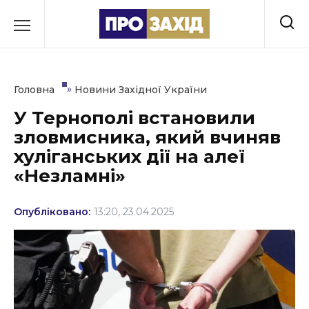
Перейти
до
РУБРИКИ
вмісту
Економіка
»
Головна
Новини Західної України
Здоров’я
У Тернополі встановили
зловмисника, який вчиняв
Культура
хуліганських дії на алеї
Освіта
«Незламні»
Події
Опубліковано:
13:20, 23.04.2025
Політика
Соціум
Спорт