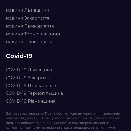
новини Львівщини
новини Закарпаття
новини Прикарпаття
новини Тернопільщини
новини Рівненщини
Covid-19
COVID-19 Львівщина
COVID-19 Закарпаття
COVID-19 Прикарпаття
COVID-19 Тернопільщина
COVID-19 Рівненщина
Всі права застережено. Повне або часткове використання матеріалів
інтернет-видання «ПроЗахід» дозволяється тільки за умови активного,
прямого, відкритого для пошукових систем гіперпосилання на
конкретну новину чи матеріал та згадки першоджерела не нижче