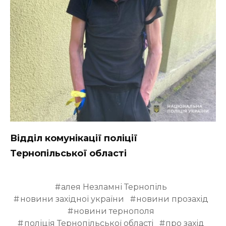
Відділ комунікації поліції
Тернопільської області
алея Незламні Тернопіль
новини західної україни
новини прозахід
новини тернополя
поліція Тернопільської області
про захід