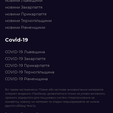
новини Львівщини
новини Закарпаття
новини Прикарпаття
новини Тернопільщини
новини Рівненщини
Covid-19
COVID-19 Львівщина
COVID-19 Закарпаття
COVID-19 Прикарпаття
COVID-19 Тернопільщина
COVID-19 Рівненщина
Всі права застережено. Повне або часткове використання матеріалів
інтернет-видання «ПроЗахід» дозволяється тільки за умови активного,
прямого, відкритого для пошукових систем гіперпосилання на
конкретну новину чи матеріал та згадки першоджерела не нижче
другого абзацу тексту.