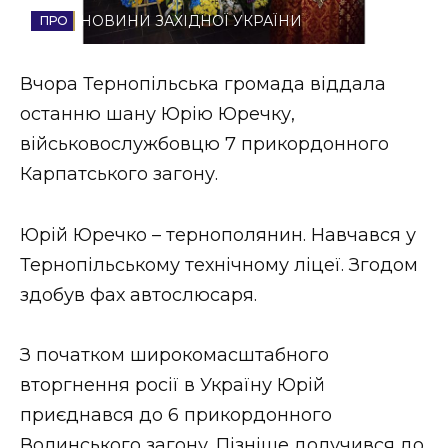
НОВИНИ ЗАХІДНОЇ УКРАЇНИ
Стиль життя
Втрачений Ужгород
Вчора Тернопільська громада віддала
останню шану Юрію Юречку,
Втрачений Ужгород (відеоверсія)
військовослужбовцю 7 прикордонного
Карпатського загону.
ЗАКАРПАТСЬКІ НОВИНИ
Юрій Юречко – тернополянин. Навчався у
Тернопільському технічному ліцеї. Згодом
здобув фах автослюсаря.
НОВИНИ ЗАХІДНОЇ УКРАЇНИ
З початком широкомасштабного
ФОТО
вторгнення росії в Україну Юрій
приєднався до 6 прикордонного
Волинського загону. Пізніше долучився до