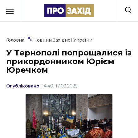
Перейти
до
РУБРИКИ
вмісту
Економіка
»
Головна
Новини Західної України
Здоров’я
У Тернополі попрощалися із
прикордонником Юрієм
Культура
Юречком
Освіта
Опубліковано:
14:40, 17.03.2025
Події
Політика
Соціум
Спорт