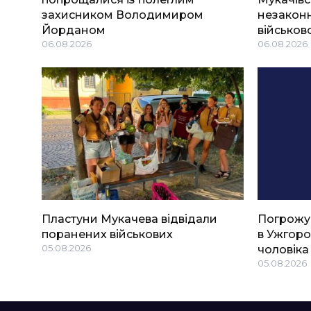
захисником Володимиром
незаконн
Йорданом
військов
06.08.2026
06.08.2026
Пластуни Мукачева відвідали
Погрожу
поранених військових
в Ужгоро
05.08.2026
чоловіка
05.08.2026