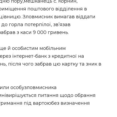
ідню пору,мешканець с. Корнин,
риміщення поштового відділення в
ацівницю. Зловмисник вимагав віддати
до горла потерпілої, зв’язав
забрав з каси 9 000 гривень.
 ще й особистим мобільним
рез інтернет-банк з кредитної на
нь, після чого забрав цю картку та зник в
вили особузловмисника
Нинівирішується питання щодо обрання
 тримання під вартоюбез визначення