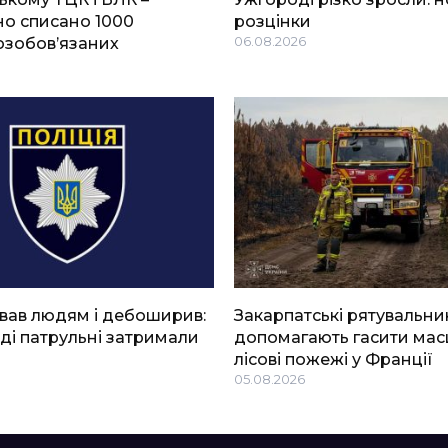
о списано 1000
розцінки
озобов’язаних
06.08.2026
вав людям і дебоширив:
Закарпатські рятувальни
ді патрульні затримали
допомагають гасити мас
лісові пожежі у Франції
05.08.2026