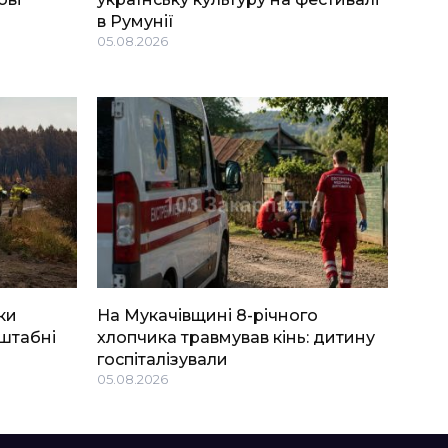
в Румунії
05.08.2026
ки
На Мукачівщині 8-річного
штабні
хлопчика травмував кінь: дитину
госпіталізували
05.08.2026