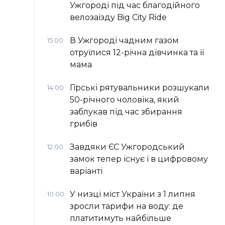
Ужгороді під час благодійного
велозаїзду Big Сity Ride
В Ужгороді чадним газом
15:00
отруїлися 12-річна дівчинка та її
мама
Гірські рятувальники розшукали
14:00
50-річного чоловіка, який
заблукав під час збирання
грибів
Завдяки ЄС Ужгородський
12:00
замок тепер існує і в цифровому
варіанті
У низці міст України з 1 липня
10:00
зросли тарифи на воду: де
платитимуть найбільше