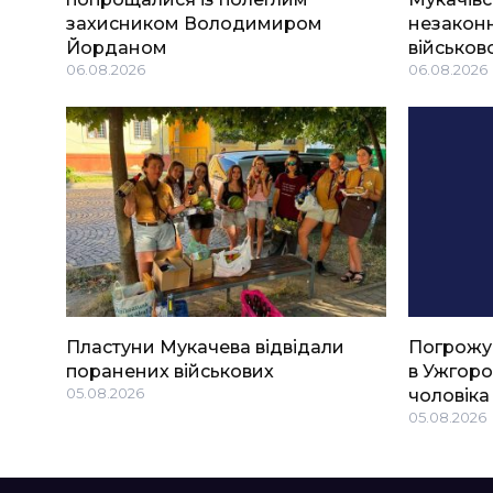
захисником Володимиром
незаконн
Йорданом
військов
06.08.2026
06.08.2026
Пластуни Мукачева відвідали
Погрожу
поранених військових
в Ужгоро
05.08.2026
чоловіка
05.08.2026