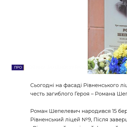
НОВИНИ ЗАХІДНОЇ УКРАЇНИ
ФОТО
ВІДЕО
НОВИНИ ЗАХІДНОЇ УКРАЇНИ
Сьогодні на фасаді Рівненського 
честь загиблого Героя – Романа Ш
Роман Шепелевич народився 15 берез
Рівненський ліцей №9, Після завер