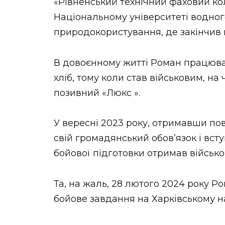
«Рівненський технічний фаховий ко
Національному університеті водног
природокористування, де закінчив н
В довоєнному житті Роман працював
хліб, тому коли став військовим, на
позивний «Люкс ».
У вересні 2023 року, отримавши по
свій громадянський обовʼязок і вст
бойової підготовки отримав військ
Та, на жаль, 28 лютого 2024 року 
бойове завдання на Харківському н