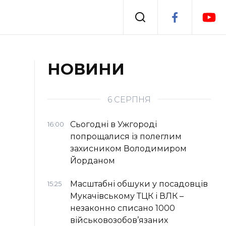
Події
НОВИНИ
я
Втрачений Ужгород
6 СЕРПНЯ
Сьогодні в Ужгороді
16:00
попрощалися із полеглим
захисником Володимиром
Йорданом
Масштабні обшуки у посадовців
15:25
Мукачівському ТЦК і ВЛК –
незаконно списано 1000
військовозобов’язаних