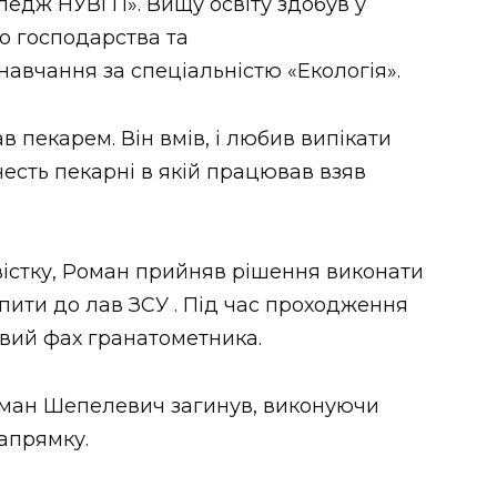
ледж НУВГП». Вищу освіту здобув у
о господарства та
авчання за спеціальністю «Екологія».
 пекарем. Він вмів, і любив випікати
 честь пекарні в якій працював взяв
вістку, Роман прийняв рішення виконати
упити до лав ЗСУ . Під час проходження
овий фах гранатометника.
Роман Шепелевич загинув, виконуючи
апрямку.