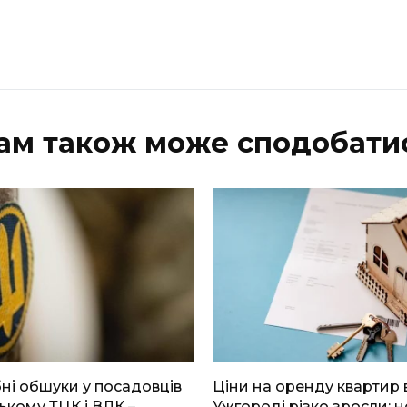
ам також може сподобати
і обшуки у посадовців
Ціни на оренду квартир 
ькому ТЦК і ВЛК –
Ужгороді різко зросли: н