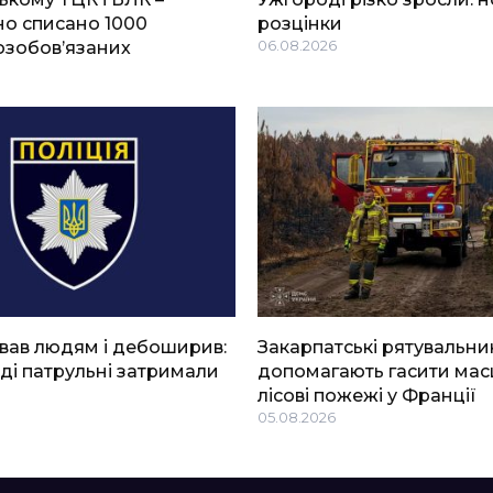
о списано 1000
розцінки
озобов’язаних
06.08.2026
вав людям і дебоширив:
Закарпатські рятувальни
ді патрульні затримали
допомагають гасити мас
лісові пожежі у Франції
05.08.2026