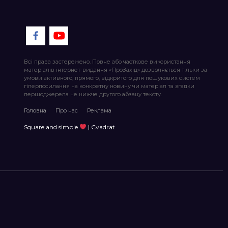
Всі права застережено. Повне або часткове використання
матеріалів інтернет-видання «ПроЗахід» дозволяється тільки за
умови активного, прямого, відкритого для пошукових систем
гіперпосилання на конкретну новину чи матеріал та згадки
першоджерела не нижче другого абзацу тексту.
Головна
Про нас
Реклама
Square and simple
| Cvadrat