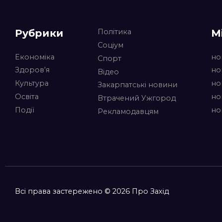
Рубрики
М
Політика
Соціум
Економіка
но
Спорт
Здоров’я
но
Відео
Культура
но
Закарпатські новини
Освіта
но
Втрачений Ужгород
Події
но
Рекламодавцям
Всі права застережено © 2026 Про Захід