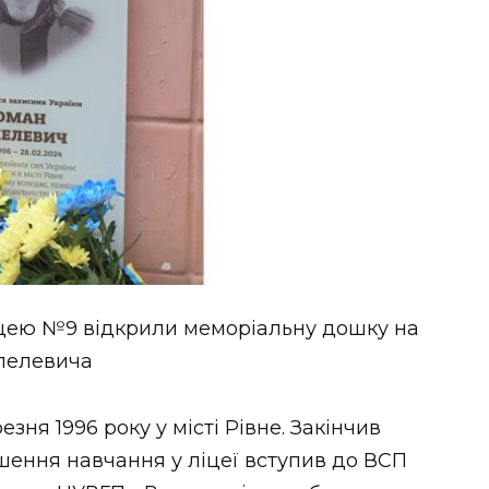
ліцею №9 відкрили меморіальну дошку на
епелевича
ня 1996 року у місті Рівне. Закінчив
шення навчання у ліцеї вступив до ВСП