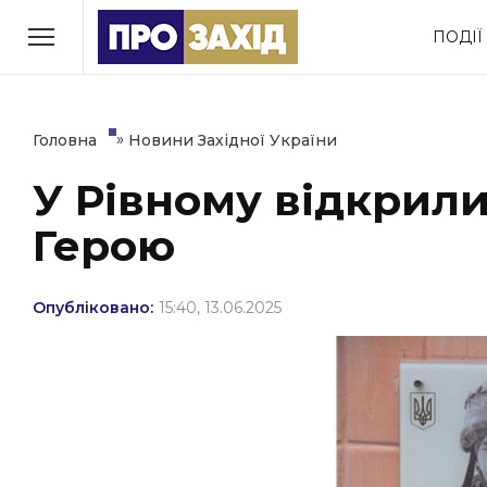
Перейти
ПОДІЇ
до
РУБРИКИ
вмісту
Економіка
Здоров’я
»
Головна
Новини Західної України
У Рівному відкрил
Політика
Соціум
Герою
Втрачений Ужгород
(відеоверсія)
Опубліковано:
15:40, 13.06.2025
ЗАКАРПАТСЬКІ НОВИНИ