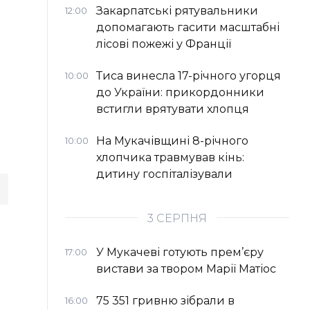
Закарпатські рятувальники
12:00
допомагають гасити масштабні
лісові пожежі у Франції
Тиса винесла 17-річного угорця
10:00
до України: прикордонники
встигли врятувати хлопця
На Мукачівщині 8-річного
10:00
хлопчика травмував кінь:
дитину госпіталізували
3 СЕРПНЯ
У Мукачеві готують прем’єру
17:00
вистави за твором Марії Матіос
75 351 гривню зібрали в
16:00