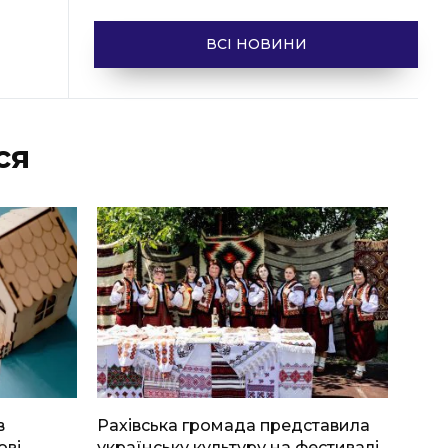
ВСІ НОВИНИ
ся
в
Рахівська громада представила
ові
українську культуру на фестивалі