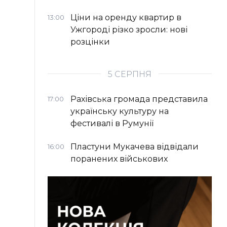
Ціни на оренду квартир в
13:00
Ужгороді різко зросли: нові
розцінки
5 СЕРПНЯ
Рахівська громада представила
17:00
українську культуру на
фестивалі в Румунії
Пластуни Мукачева відвідали
16:00
поранених військових