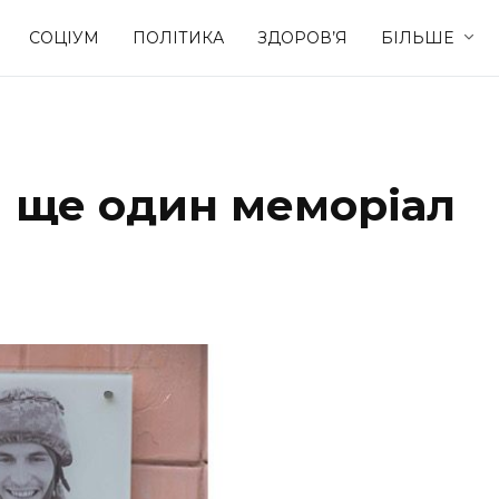
СОЦІУМ
ПОЛІТИКА
ЗДОРОВ’Я
БІЛЬШЕ
Культура
Освіта
и ще один меморіал
Спорт
Стиль житт