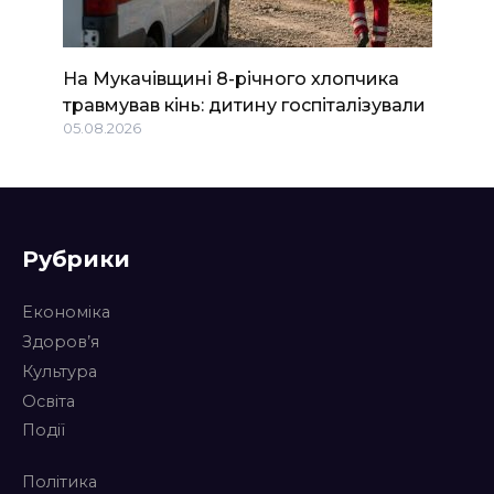
На Мукачівщині 8-річного хлопчика
травмував кінь: дитину госпіталізували
05.08.2026
Рубрики
Економіка
Здоров’я
Культура
Освіта
Події
Політика