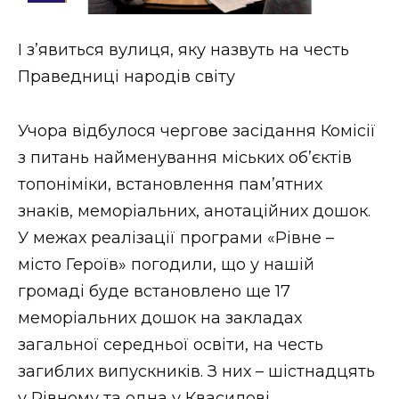
Стиль життя
І з’явиться вулиця, яку назвуть на честь
Втрачений Ужгород
Праведниці народів світу
Втрачений Ужгород (відеоверсія)
Учора відбулося чергове засідання Комісії
з питань найменування міських об’єктів
топоніміки, встановлення пам’ятних
ЗАКАРПАТСЬКІ НОВИНИ
знаків, меморіальних, анотаційних дошок.
У межах реалізації програми «Рівне –
НОВИНИ ЗАХІДНОЇ УКРАЇНИ
місто Героїв» погодили, що у нашій
громаді буде встановлено ще 17
меморіальних дошок на закладах
ФОТО
загальної середньої освіти, на честь
загиблих випускників. З них – шістнадцять
у Рівному та одна у Квасилові.