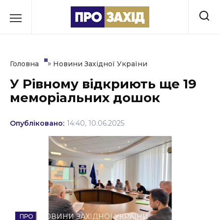
Перейти
до
РУБРИКИ
вмісту
Економіка
»
Головна
Новини Західної України
Здоров’я
У Рівному відкриють ще 19
меморіальних дошок
Культура
Освіта
Опубліковано:
14:40, 10.06.2025
Події
Політика
Соціум
Спорт
НОВИНИ ЗАХІДНОЇ УКРАЇНИ