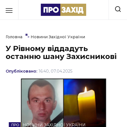
Перейти
до
РУБРИКИ
вмісту
Економіка
»
Головна
Новини Західної України
Здоров’я
У Рівному віддадуть
останню шану Захисникові
Культура
Освіта
Опубліковано:
16:40, 07.04.2025
Події
Політика
Соціум
Спорт
НОВИНИ ЗАХІДНОЇ УКРАЇНИ