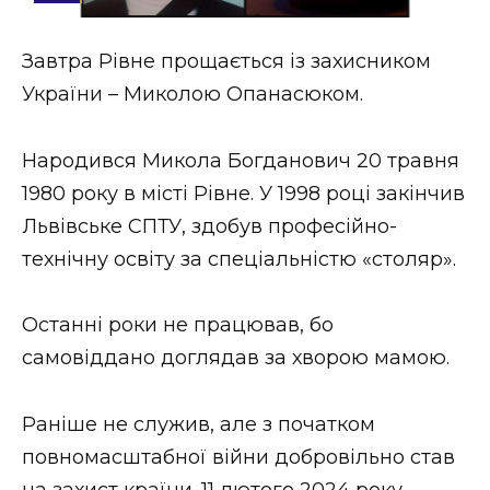
Стиль життя
Завтра Рівне прощається із захисником
Втрачений Ужгород
України – Миколою Опанасюком.
Втрачений Ужгород (відеоверсія)
Народився Микола Богданович 20 травня
1980 року в місті Рівне. У 1998 році закінчив
Львівське СПТУ, здобув професійно-
ЗАКАРПАТСЬКІ НОВИНИ
технічну освіту за спеціальністю «столяр».
НОВИНИ ЗАХІДНОЇ УКРАЇНИ
Останні роки не працював, бо
самовіддано доглядав за хворою мамою.
ФОТО
Раніше не служив, але з початком
повномасштабної війни добровільно став
на захист країни. 11 лютого 2024 року