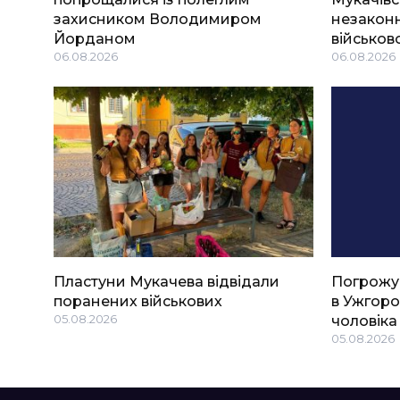
захисником Володимиром
незаконн
Йорданом
військов
06.08.2026
06.08.2026
Пластуни Мукачева відвідали
Погрожу
поранених військових
в Ужгоро
05.08.2026
чоловіка
05.08.2026