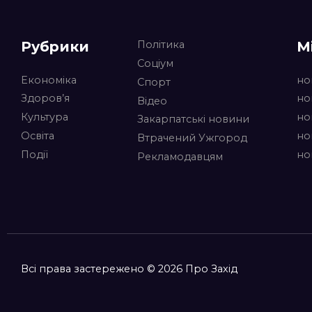
Рубрики
М
Політика
Соціум
Економіка
но
Спорт
Здоров’я
но
Відео
Культура
но
Закарпатські новини
Освіта
но
Втрачений Ужгород
Події
но
Рекламодавцям
Всі права застережено © 2026 Про Захід