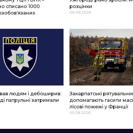
о списано 1000
розцінки
озобов’язаних
06.08.2026
вав людям і дебоширив:
Закарпатські рятувальни
ді патрульні затримали
допомагають гасити мас
лісові пожежі у Франції
05.08.2026