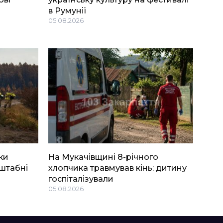
в Румунії
05.08.2026
ки
На Мукачівщині 8-річного
штабні
хлопчика травмував кінь: дитину
госпіталізували
05.08.2026