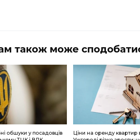
ам також може сподобати
і обшуки у посадовців
Ціни на оренду квартир 
ькому ТЦК і ВЛК –
Ужгороді різко зросли: н