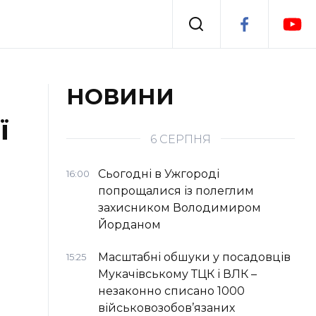
Події
НОВИНИ
ї
я
Втрачений Ужгород
6 СЕРПНЯ
Сьогодні в Ужгороді
16:00
попрощалися із полеглим
захисником Володимиром
Йорданом
Масштабні обшуки у посадовців
15:25
Мукачівському ТЦК і ВЛК –
незаконно списано 1000
військовозобов’язаних