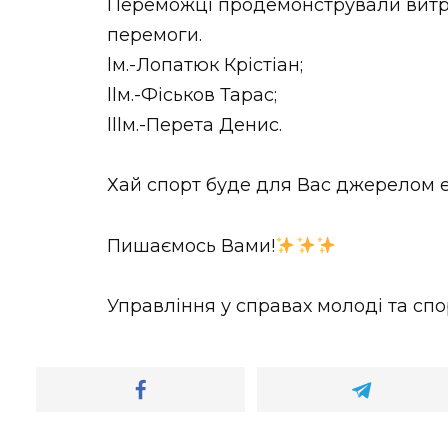
Переможці продемонстрували витри
перемоги.
lм.-Лопатюк Крістіан;
llм.-Фіськов Тарас;
lllм.-Перета Денис.
Хай спорт буде для Вас джерелом ен
Пишаємось Вами!
Управління у справах молоді та спо