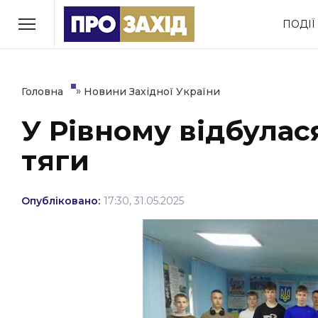
Перейти
ПОДІЇ
до
РУБРИКИ
вмісту
Економіка
Здоров’я
»
Головна
Новини Західної України
У Рівному відбулася
Політика
Соціум
тяги
Втрачений Ужгород
(відеоверсія)
Опубліковано:
17:30, 31.05.2025
ЗАКАРПАТСЬКІ НОВИНИ