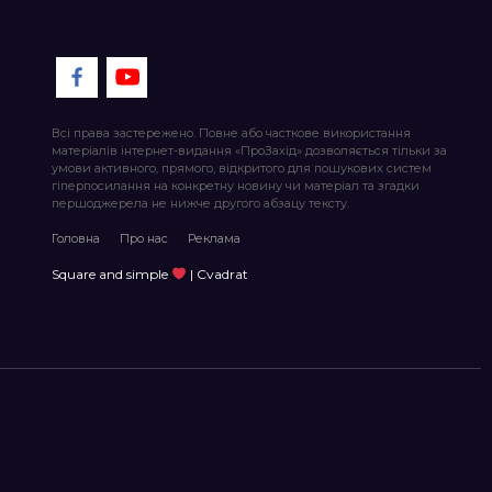
Всі права застережено. Повне або часткове використання
матеріалів інтернет-видання «ПроЗахід» дозволяється тільки за
умови активного, прямого, відкритого для пошукових систем
гіперпосилання на конкретну новину чи матеріал та згадки
першоджерела не нижче другого абзацу тексту.
Головна
Про нас
Реклама
Square and simple
| Cvadrat