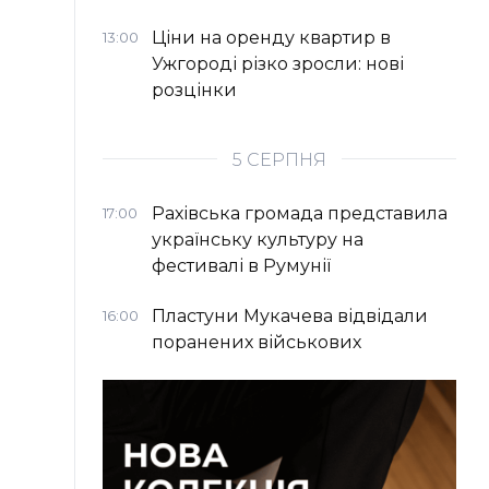
Ціни на оренду квартир в
13:00
Ужгороді різко зросли: нові
розцінки
5 СЕРПНЯ
Рахівська громада представила
17:00
українську культуру на
фестивалі в Румунії
Пластуни Мукачева відвідали
16:00
поранених військових