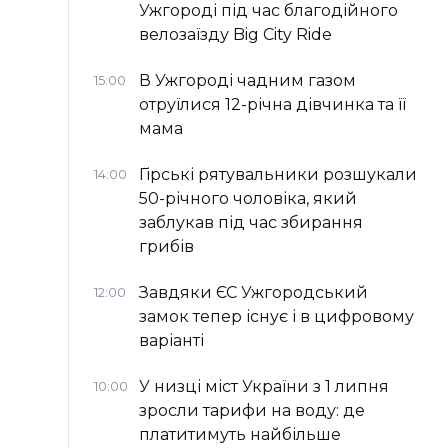
Ужгороді під час благодійного
велозаїзду Big Сity Ride
В Ужгороді чадним газом
15:00
отруїлися 12-річна дівчинка та її
мама
Гірські рятувальники розшукали
14:00
50-річного чоловіка, який
заблукав під час збирання
грибів
Завдяки ЄС Ужгородський
12:00
замок тепер існує і в цифровому
варіанті
У низці міст України з 1 липня
10:00
зросли тарифи на воду: де
платитимуть найбільше