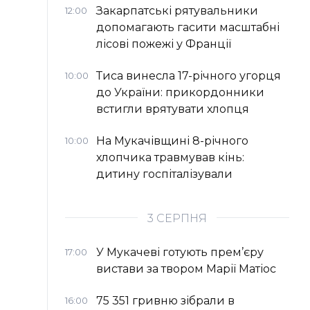
Закарпатські рятувальники
12:00
допомагають гасити масштабні
лісові пожежі у Франції
Тиса винесла 17-річного угорця
10:00
до України: прикордонники
встигли врятувати хлопця
На Мукачівщині 8-річного
10:00
хлопчика травмував кінь:
дитину госпіталізували
3 СЕРПНЯ
У Мукачеві готують прем’єру
17:00
вистави за твором Марії Матіос
75 351 гривню зібрали в
16:00