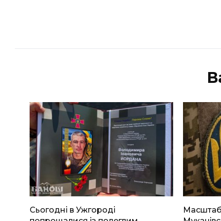
В
Сьогодні в Ужгороді
Масштабн
попрощалися із полеглим
Мукачівс