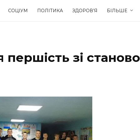
СОЦІУМ
ПОЛІТИКА
ЗДОРОВ’Я
БІЛЬШЕ
Культура
Освіта
 першість зі станово
Спорт
Стиль житт