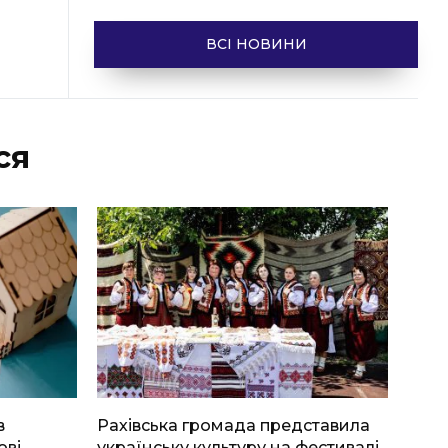
ВСІ НОВИНИ
ся
в
Рахівська громада представила
ові
українську культуру на фестивалі