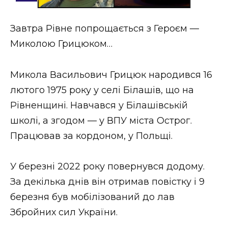
Стиль життя
Завтра Рівне попрощається з Героєм —
Втрачений Ужгород
Миколою Грицюком…
Втрачений Ужгород (відеоверсія)
Микола Васильович Грицюк народився 16
лютого 1975 року у селі Білашів, що на
Рівненщині. Навчався у Білашівській
ЗАКАРПАТСЬКІ НОВИНИ
школі, а згодом — у ВПУ міста Острог.
Працював за кордоном, у Польщі.
НОВИНИ ЗАХІДНОЇ УКРАЇНИ
У березні 2022 року повернувся додому.
За декілька днів він отримав повістку і 9
ФОТО
березня був мобілізований до лав
Збройних сил України.