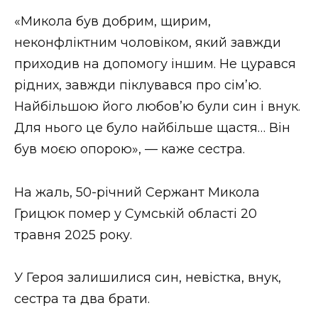
ВІДЕО
«Микола був добрим, щирим,
неконфліктним чоловіком, який завжди
приходив на допомогу іншим. Не цурався
рідних, завжди піклувався про сім’ю.
Найбільшою його любов’ю були син і внук.
Для нього це було найбільше щастя… Він
був моєю опорою», — каже сестра.
На жаль, 50-річний Сержант Микола
Грицюк помер у Сумській області 20
травня 2025 року.
У Героя залишилися син, невістка, внук,
сестра та два брати.