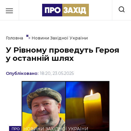
Перейти
до
РУБРИКИ
вмісту
Економіка
»
Головна
Новини Західної України
Здоров’я
У Рівному проведуть Героя
у останній шлях
Культура
Освіта
Опубліковано:
18:20, 23.05.2025
Події
Політика
Соціум
Спорт
НОВИНИ ЗАХІДНОЇ УКРАЇНИ