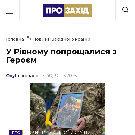
Перейти
до
РУБРИКИ
вмісту
Економіка
»
Головна
Новини Західної України
Здоров’я
У Рівному попрощалися з
Героєм
Культура
Освіта
Опубліковано:
14:40, 30.05.2025
Події
Політика
Соціум
Спорт
НОВИНИ ЗАХІДНОЇ УКРАЇНИ