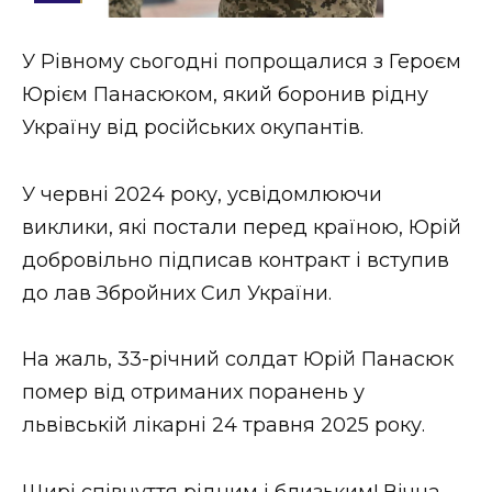
Стиль життя
У Рівному сьогодні попрощалися з Героєм
Втрачений Ужгород
Юрієм Панасюком, який боронив рідну
Втрачений Ужгород (відеоверсія)
Україну від російських окупантів.
У червні 2024 року, усвідомлюючи
виклики, які постали перед країною, Юрій
ЗАКАРПАТСЬКІ НОВИНИ
добровільно підписав контракт і вступив
до лав Збройних Сил України.
НОВИНИ ЗАХІДНОЇ УКРАЇНИ
На жаль, 33-річний солдат Юрій Панасюк
помер від отриманих поранень у
ФОТО
львівській лікарні 24 травня 2025 року.
Щирі співчуття рідним і близьким! Вічна