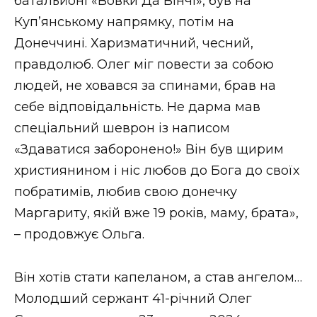
батальйоні «Вовки Да Вінчі», був на
Куп’янському напрямку, потім на
Донеччині. Харизматичний, чесний,
правдолюб. Олег міг повести за собою
людей, не ховався за спинами, брав на
себе відповідальність. Не дарма мав
спеціальний шеврон із написом
«Здаватися заборонено!» Він був щирим
християнином і ніс любов до Бога до своїх
побратимів, любив свою донечку
Маргариту, якій вже 19 років, маму, брата»,
– продовжує Ольга.
Він хотів стати капеланом, а став ангелом…
Молодший сержант 41-річний Олег