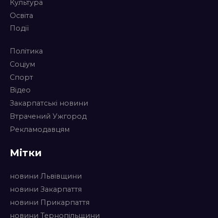
Культура
Освіта
Події
Політика
Соціум
Спорт
Відео
Закарпатські новини
Втрачений Ужгород
Рекламодавцям
Мітки
новини Львівщини
новини Закарпаття
новини Прикарпаття
новини Тернопільщини