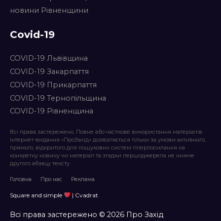
новини Рівненщини
Covid-19
COVID-19 Львівщина
COVID-19 Закарпаття
COVID-19 Прикарпаття
COVID-19 Тернопільщина
COVID-19 Рівненщина
Всі права застережено. Повне або часткове використання матеріалів
інтернет-видання «ПроЗахід» дозволяється тільки за умови активного,
прямого, відкритого для пошукових систем гіперпосилання на
конкретну новину чи матеріал та згадки першоджерела не нижче
другого абзацу тексту.
Головна
Про нас
Реклама
Square and simple
| Cvadrat
Всі права застережено © 2026 Про Захід