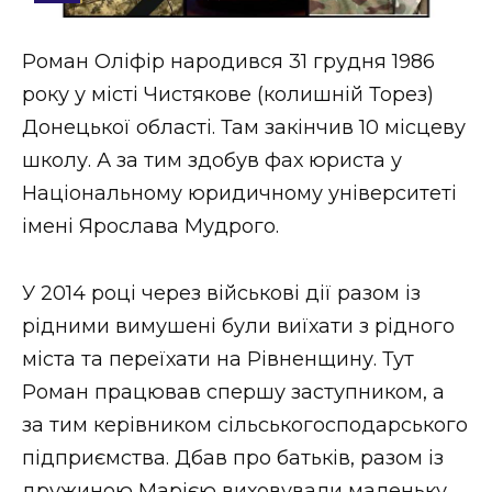
Стиль життя
Роман Оліфір народився 31 грудня 1986
Втрачений Ужгород
року у місті Чистякове (колишній Торез)
Втрачений Ужгород (відеоверсія)
Донецької області. Там закінчив 10 місцеву
школу. А за тим здобув фах юриста у
Національному юридичному університеті
імені Ярослава Мудрого.
ЗАКАРПАТСЬКІ НОВИНИ
У 2014 році через військові дії разом із
НОВИНИ ЗАХІДНОЇ УКРАЇНИ
рідними вимушені були виїхати з рідного
міста та переїхати на Рівненщину. Тут
Роман працював спершу заступником, а
ФОТО
за тим керівником сільськогосподарського
підприємства. Дбав про батьків, разом із
дружиною Марією виховували маленьку