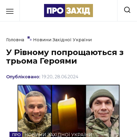
Перейти
до
РУБРИКИ
вмісту
Економіка
»
Головна
Новини Західної України
Здоров’я
У Рівному попрощаються з
трьома Героями
Культура
Освіта
Опубліковано:
19:20, 28.06.2024
Події
Політика
Соціум
Спорт
НОВИНИ ЗАХІДНОЇ УКРАЇНИ