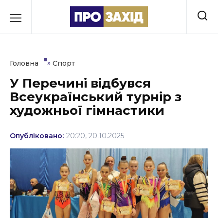
Перейти
до
РУБРИКИ
вмісту
Економіка
»
Головна
Спорт
Здоров’я
У Перечині відбувся
Всеукраїнський турнір з
Культура
художньої гімнастики
Освіта
Опубліковано:
20:20, 20.10.2025
Події
Політика
Соціум
Спорт