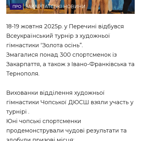
ЗАКАРПАТСЬКІ НОВИНИ
Стиль життя
Втрачений Ужгород
18-19 жовтня 2025р. у Перечині відбувся
Всеукраїнський турнір з художньої
Втрачений Ужгород (відеоверсія)
гімнастики “Золота осінь”.
Змагалися понад 300 спортсменок із
Закарпаття, а також з Івано-Франківська та
ЗАКАРПАТСЬКІ НОВИНИ
Тернополя.
Вихованки відділення художньої
НОВИНИ ЗАХІДНОЇ УКРАЇНИ
гімнастики Чопської ДЮСШ взяли участь у
турнірі .
ФОТО
Юні чопські спортсменки
продемонстрували чудові результати та
здобули призові місця: