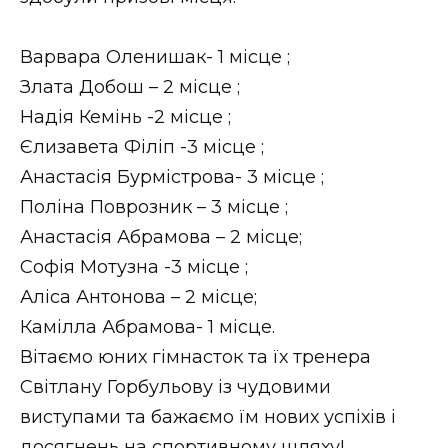
ВІДЕО
Варвара Оленишак- 1 місце ;
Злата Добош – 2 місце ;
Надія Кемінь -2 місце ;
Єлизавета Філіп -3 місце ;
Анастасія Бурмістрова- 3 місце ;
Поліна Поврозник – 3 місце ;
Анастасія Абрамова – 2 місце;
Софія Мотузна -3 місце ;
Аліса Антонова – 2 місце;
Камілла Абрамова- 1 місце.
Вітаємо юних гімнасток та їх тренера
Світлану Горбульову із чудовими
виступами та бажаємо їм нових успіхів і
досягнень на спортивному шляху!