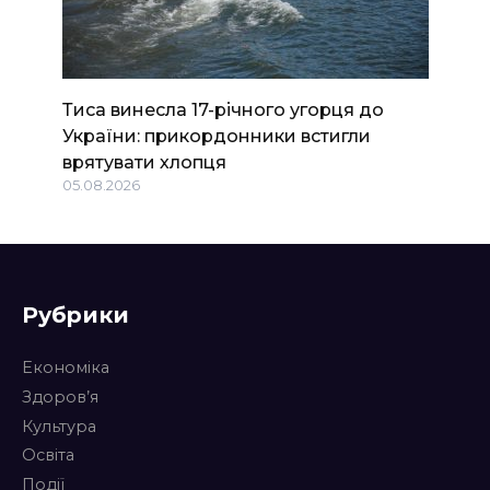
Тиса винесла 17-річного угорця до
України: прикордонники встигли
врятувати хлопця
05.08.2026
Рубрики
Економіка
Здоров’я
Культура
Освіта
Події