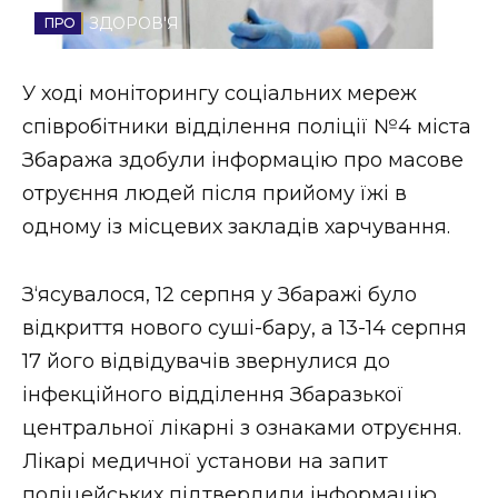
ЗДОРОВ'Я
Стиль життя
Втрачений Ужгород
У ході моніторингу соціальних мереж
співробітники відділення поліції №4 міста
Втрачений Ужгород (відеоверсія)
Збаража здобули інформацію про масове
отруєння людей після прийому їжі в
одному із місцевих закладів харчування.
ЗАКАРПАТСЬКІ НОВИНИ
З‘ясувалося, 12 серпня у Збаражі було
відкриття нового суші-бару, а 13-14 серпня
НОВИНИ ЗАХІДНОЇ УКРАЇНИ
17 його відвідувачів звернулися до
інфекційного відділення Збаразької
ФОТО
центральної лікарні з ознаками отруєння.
Лікарі медичної установи на запит
поліцейських підтвердили інформацію