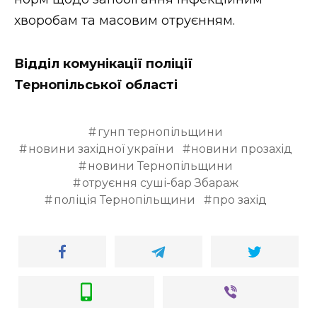
хворобам та масовим отруєнням.
Відділ комунікації поліції
Тернопільської області
гунп тернопільщини
новини західної україни
новини прозахід
новини Тернопільщини
отруєння суші-бар Збараж
поліція Тернопільщини
про захід