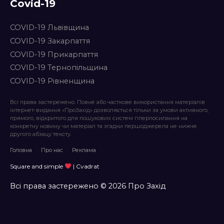
Covid-19
COVID-19 Львівщина
COVID-19 Закарпаття
COVID-19 Прикарпаття
COVID-19 Тернопільщина
COVID-19 Рівненщина
Всі права застережено. Повне або часткове використання матеріалів
інтернет-видання «ПроЗахід» дозволяється тільки за умови активного,
прямого, відкритого для пошукових систем гіперпосилання на
конкретну новину чи матеріал та згадки першоджерела не нижче
другого абзацу тексту.
Головна
Про нас
Реклама
Square and simple
| Cvadrat
Всі права застережено © 2026 Про Захід