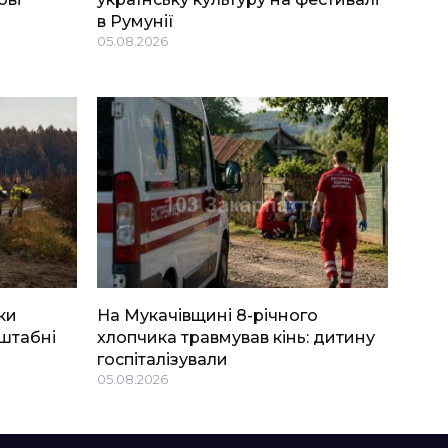
в Румунії
05.08.2026
ки
На Мукачівщині 8-річного
штабні
хлопчика травмував кінь: дитину
госпіталізували
05.08.2026