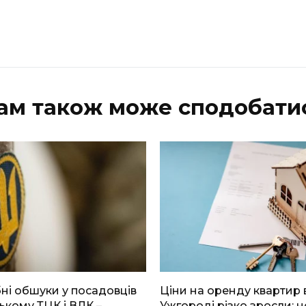
ам також може сподобати
і обшуки у посадовців
Ціни на оренду квартир 
ькому ТЦК і ВЛК –
Ужгороді різко зросли: н