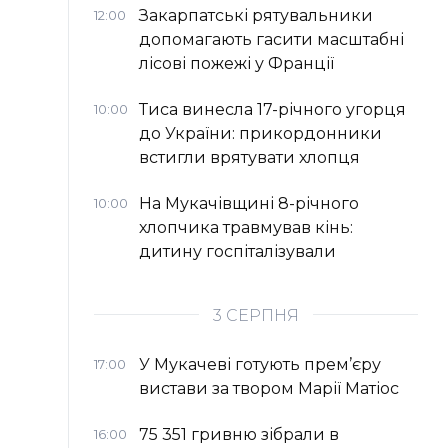
Закарпатські рятувальники
12:00
допомагають гасити масштабні
лісові пожежі у Франції
Тиса винесла 17-річного угорця
10:00
до України: прикордонники
встигли врятувати хлопця
На Мукачівщині 8-річного
10:00
хлопчика травмував кінь:
дитину госпіталізували
3 СЕРПНЯ
У Мукачеві готують прем’єру
17:00
вистави за твором Марії Матіос
75 351 гривню зібрали в
16:00