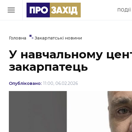
Перейти
ПОДІЇ
до
РУБРИКИ
вмісту
Економіка
Здоров’я
»
Головна
Закарпатські новини
У навчальному цен
Політика
Соціум
закарпатець
Втрачений Ужгород
(відеоверсія)
Опубліковано:
11:00, 06.02.2026
ЗАКАРПАТСЬКІ НОВИНИ