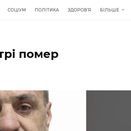
СОЦІУМ
ПОЛІТИКА
ЗДОРОВ’Я
БІЛЬШЕ
Культура
Освіта
трі помер
Спорт
Стиль житт