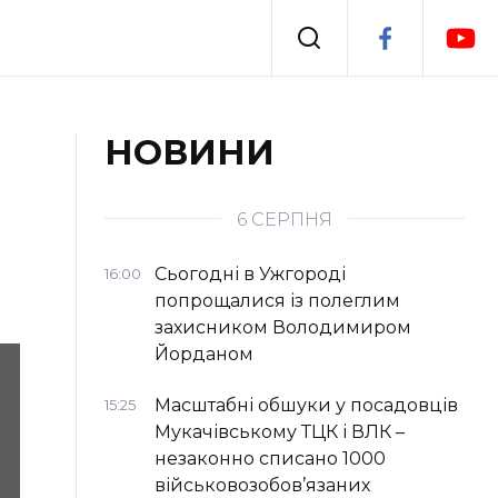
Події
НОВИНИ
я
Втрачений Ужгород
6 СЕРПНЯ
Сьогодні в Ужгороді
16:00
попрощалися із полеглим
захисником Володимиром
Йорданом
Масштабні обшуки у посадовців
15:25
Мукачівському ТЦК і ВЛК –
незаконно списано 1000
військовозобов’язаних