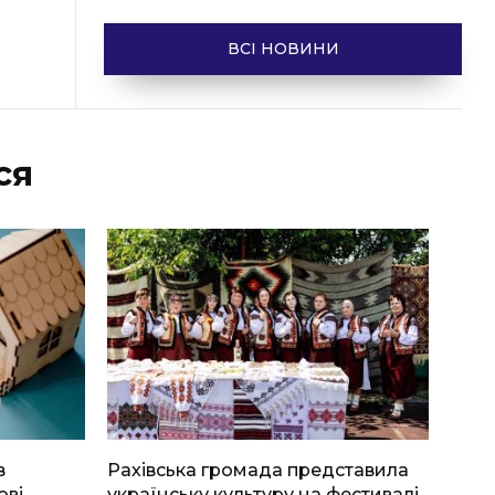
ВСІ НОВИНИ
ся
в
Рахівська громада представила
ові
українську культуру на фестивалі