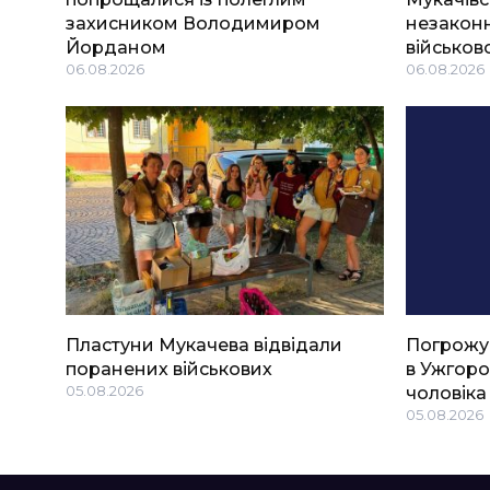
захисником Володимиром
незаконн
Йорданом
військов
06.08.2026
06.08.2026
Пластуни Мукачева відвідали
Погрожу
поранених військових
в Ужгоро
05.08.2026
чоловіка
05.08.2026