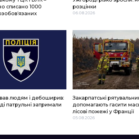
о списано 1000
розцінки
озобов’язаних
06.08.2026
вав людям і дебоширив:
Закарпатські рятувальни
ді патрульні затримали
допомагають гасити мас
лісові пожежі у Франції
05.08.2026