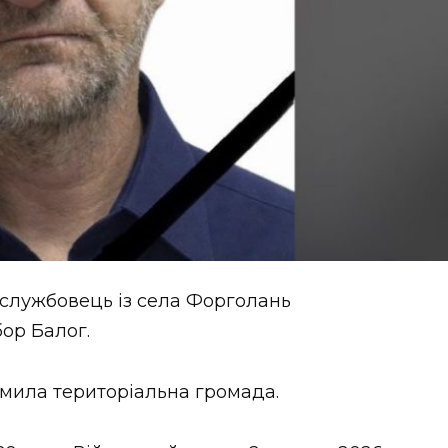
ослужбовець із села Форголань
бор Балог.
мила територіальна громада.