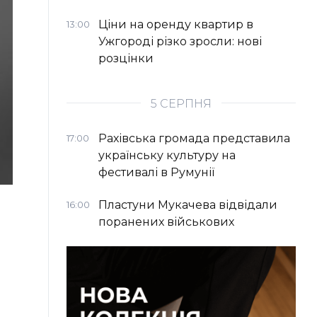
Ціни на оренду квартир в
13:00
Ужгороді різко зросли: нові
розцінки
5 СЕРПНЯ
Рахівська громада представила
17:00
українську культуру на
фестивалі в Румунії
Пластуни Мукачева відвідали
16:00
поранених військових