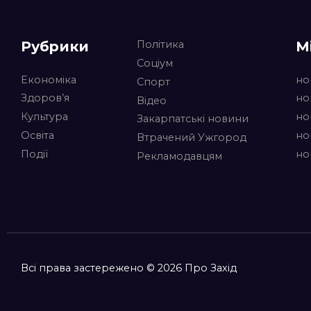
Рубрики
М
Політика
Соціум
Економіка
но
Спорт
Здоров’я
но
Відео
Культура
но
Закарпатські новини
Освіта
но
Втрачений Ужгород
Події
но
Рекламодавцям
Всі права застережено © 2026 Про Захід