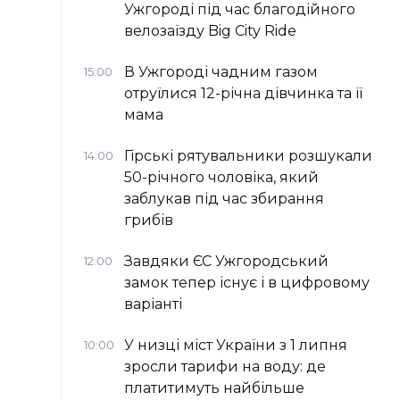
Ужгороді під час благодійного
велозаїзду Big Сity Ride
В Ужгороді чадним газом
15:00
отруїлися 12-річна дівчинка та її
мама
Гірські рятувальники розшукали
14:00
50-річного чоловіка, який
заблукав під час збирання
грибів
Завдяки ЄС Ужгородський
12:00
замок тепер існує і в цифровому
варіанті
У низці міст України з 1 липня
10:00
зросли тарифи на воду: де
платитимуть найбільше