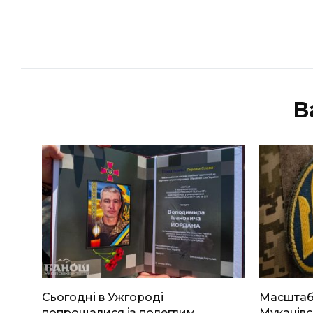
В
Сьогодні в Ужгороді
Масштабн
попрощалися із полеглим
Мукачівс