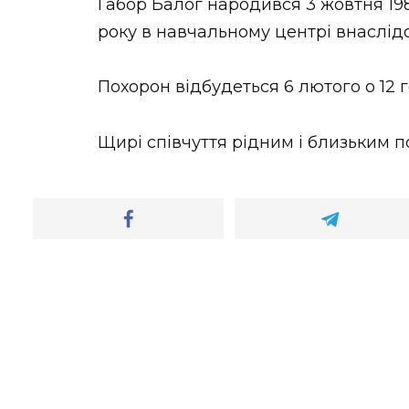
Габор Балог народився 3 жовтня 19
року в навчальному центрі внаслід
Похорон відбудеться 6 лютого о 12 
Щирі співчуття рідним і близьким п