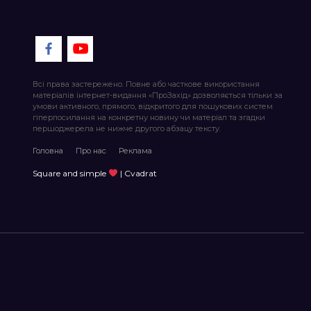
Всі права застережено. Повне або часткове використання
матеріалів інтернет-видання «ПроЗахід» дозволяється тільки за
умови активного, прямого, відкритого для пошукових систем
гіперпосилання на конкретну новину чи матеріал та згадки
першоджерела не нижче другого абзацу тексту.
Головна
Про нас
Реклама
Square and simple
| Cvadrat