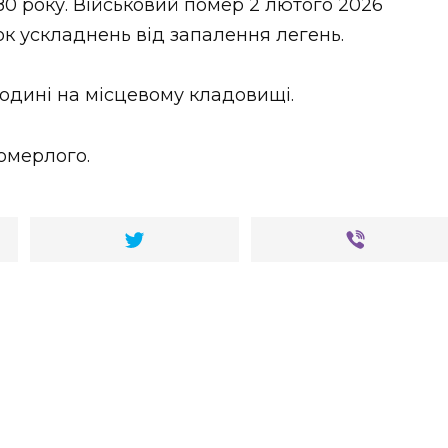
80 року. Військовий помер 2 лютого 2026
ок ускладнень від запалення легень.
годині на місцевому кладовищі.
омерлого.