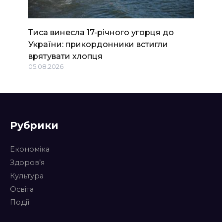
Тиса винесла 17-річного угорця до
України: прикордонники встигли
врятувати хлопця
05.08.2026
Рубрики
Економіка
Здоров’я
Культура
Освіта
Події