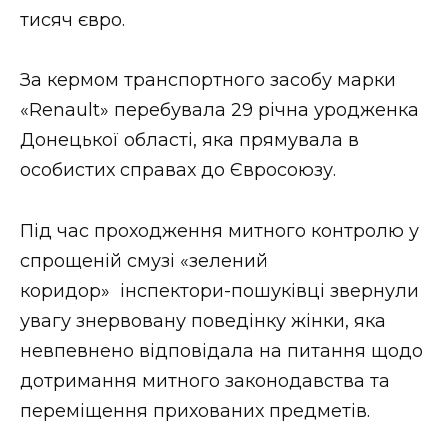
тисяч євро.
Стиль життя
Втрачений Ужгород
За кермом транспортного засобу марки
«Renault» перебувала 29 річна уродженка
Втрачений Ужгород (відеоверсія)
Донецької області, яка прямувала в
особистих справах до Євросоюзу.
ЗАКАРПАТСЬКІ НОВИНИ
Під час проходження митного контролю у
спрощеній смузі «зелений
коридор» інспектори-пошуківці звернули
НОВИНИ ЗАХІДНОЇ УКРАЇНИ
увагу знервовану поведінку жінки, яка
невпевнено відповідала на питання щодо
ФОТО
дотримання митного законодавства та
переміщення прихованих предметів.