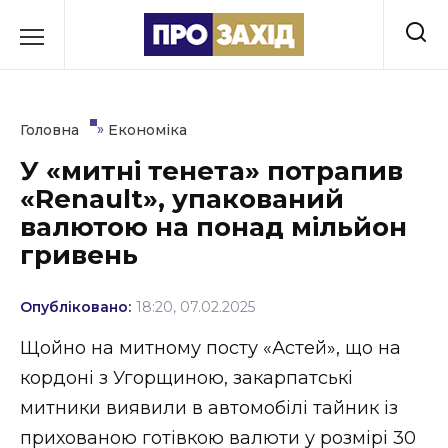
Перейти
до
РУБРИКИ
вмісту
Економіка
»
Головна
Економіка
Здоров’я
У «митні тенета» потрапив
«Renault», упакований
Культура
валютою на понад мільйон
Освіта
гривень
Події
Опубліковано:
18:20, 07.02.2025
Політика
Щойно на митному посту «Астей», що на
кордоні з Угорщиною, закарпатські
Соціум
митники виявили в автомобілі тайник із
Спорт
прихованою готівкою валюти у розмірі 30