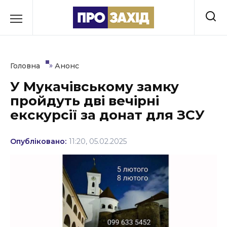
Перейти
до
РУБРИКИ
вмісту
Економіка
»
Головна
Анонс
Здоров’я
У Мукачівському замку
пройдуть дві вечірні
Культура
екскурсії за донат для ЗСУ
Освіта
Опубліковано:
11:20, 05.02.2025
Події
Політика
Соціум
Спорт