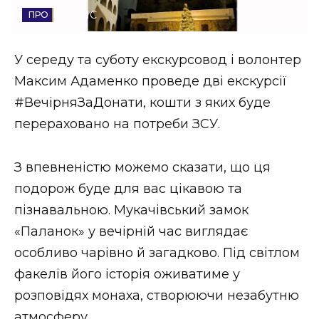
АНОНС
Стиль життя
Втрачений Ужгород
У середу та суботу екскурсовод і волонтер
Максим Адаменко проведе дві екскурсії
Втрачений Ужгород (відеоверсія)
#ВечірняЗаДонати, кошти з яких буде
перераховано на потреби ЗСУ.
ЗАКАРПАТСЬКІ НОВИНИ
З впевненістю можемо сказати, що ця
подорож буде для вас цікавою та
пізнавальною. Мукачівський замок
НОВИНИ ЗАХІДНОЇ УКРАЇНИ
«Паланок» у вечірній час виглядає
особливо чарівно й загадково. Під світлом
ФОТО
факелів його історія оживатиме у
розповідях монаха, створюючи незабутню
атмосферу.