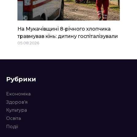
На Мукачівщині 8-річного хлопчика
травмував кінь: дитину госпіталізували
05.08.2026
Рубрики
Економіка
Здоров’я
Культура
Освіта
Події