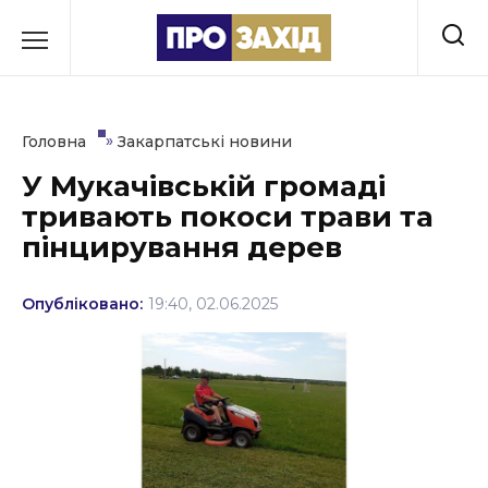
Перейти
до
РУБРИКИ
вмісту
Економіка
»
Головна
Закарпатські новини
Здоров’я
У Мукачівській громаді
тривають покоси трави та
Культура
пінцирування дерев
Освіта
Опубліковано:
19:40, 02.06.2025
Події
Політика
Соціум
Спорт