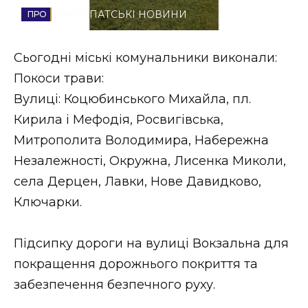
ЗАКАРПАТСЬКІ НОВИНИ
Стиль життя
Втрачений Ужгород
Сьогодні міські комунальники виконали:
Покоси трави:
Втрачений Ужгород (відеоверсія)
Вулиці: Коцюбинського Михайла, пл.
Кирила і Мефодія, Росвигівська,
Митрополита Володимира, Набережна
ЗАКАРПАТСЬКІ НОВИНИ
Незалежності, Окружна, Лисенка Миколи,
села Дерцен, Лавки, Нове Давидково,
Ключарки.
НОВИНИ ЗАХІДНОЇ УКРАЇНИ
Підсипку дороги на вулиці Вокзальна для
ФОТО
покращення дорожнього покриття та
забезпечення безпечного руху.