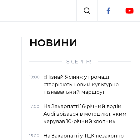
Події
НОВИНИ
я
Втрачений Ужгород
8 СЕРПНЯ
«Пізнай Ясіня»: у громаді
19:00
створюють новий культурно-
пізнавальний маршрут
На Закарпатті 16-річний водій
17:00
Audi врізався в мотоцикл, яким
керував 10-річний хлопчик
На Закарпатті у ТЦК незаконно
15:00