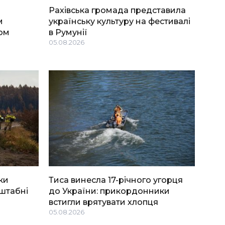
Рахівська громада представила
м
українську культуру на фестивалі
ом
в Румунії
05.08.2026
ки
Тиса винесла 17-річного угорця
штабні
до України: прикордонники
встигли врятувати хлопця
05.08.2026