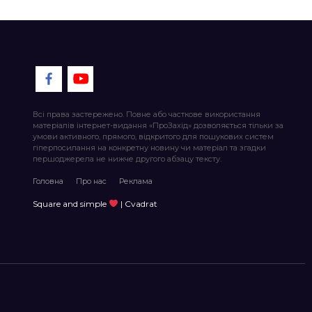
Всі права застережено. Повне або часткове використання
матеріалів інтернет-видання «ПроЗахід» дозволяється тільки за
умови активного, прямого, відкритого для пошукових систем
гіперпосилання на конкретну новину чи матеріал та згадки
першоджерела не нижче другого абзацу тексту.
Головна
Про нас
Реклама
Square and simple
| Cvadrat