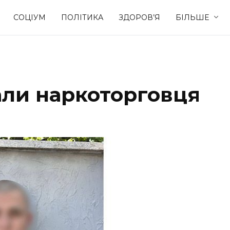
СОЦІУМ
ПОЛІТИКА
ЗДОРОВ’Я
БІЛЬШЕ
Культура
Освіта
али наркоторговця
Спорт
Стиль житт