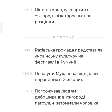
Ціни на оренду квартир в
13:00
Ужгороді різко зросли: нові
розцінки
5 СЕРПНЯ
Рахівська громада представила
17:00
українську культуру на
фестивалі в Румунії
Пластуни Мукачева відвідали
16:00
поранених військових
Погрожував людям і
13:00
дебоширив: в Ужгороді
патрульні затримали чоловіка