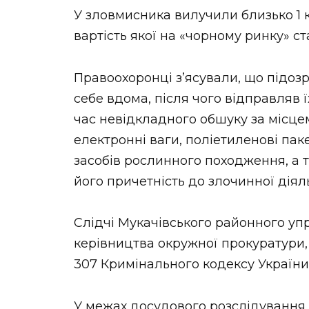
У зловмисника вилучили близько 1 
вартість якої на «чорному ринку» с
Правоохоронці з’ясували, що підоз
себе вдома, після чого відправляв 
час невідкладного обшуку за місц
електронні ваги, поліетиленові па
засобів рослинного походження, а т
його причетність до злочинної діяль
Слідчі Мукачівського районного упр
керівництва окружної прокуратури, о
307 Кримінального кодексу України
У межах досудового розслідування