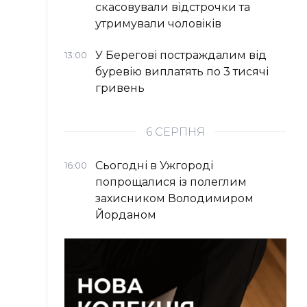
скасовували відстрочки та
утримували чоловіків
У Берегові постраждалим від
13:00
буревію виплатять по 3 тисячі
гривень
6 СЕРПНЯ
Сьогодні в Ужгороді
16:00
попрощалися із полеглим
захисником Володимиром
Йорданом