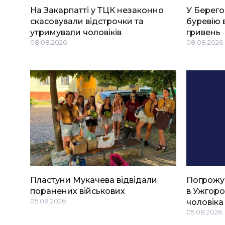
На Закарпатті у ТЦК незаконно
У Берего
скасовували відстрочки та
буревію 
утримували чоловіків
гривень
08.08.2026
08.08.2026
Пластуни Мукачева відвідали
Погрожу
поранених військових
в Ужгоро
05.08.2026
чоловіка
05.08.2026