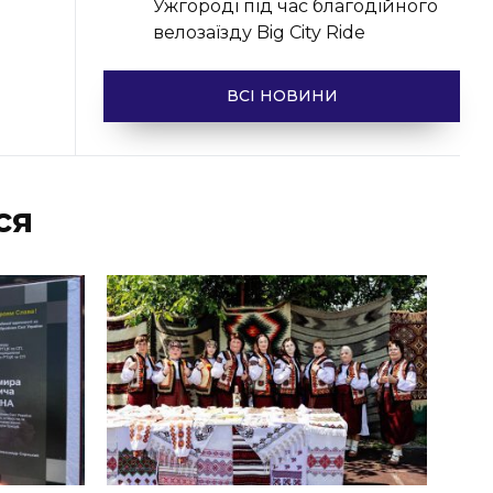
Ужгороді під час благодійного
велозаїзду Big Сity Ride
ВСІ НОВИНИ
ся