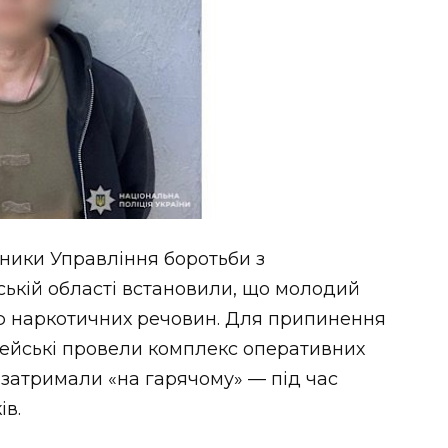
тники Управління боротьби з
ькій області встановили, що молодий
ею наркотичних речовин. Для припинення
цейські провели комплекс оперативних
а затримали «на гарячому» — під час
ів.