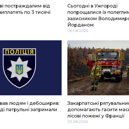
ві постраждалим від
Сьогодні в Ужгороді
виплатять по 3 тисячі
попрощалися із полегли
захисником Володимир
Йорданом
06.08.2026
вав людям і дебоширив:
Закарпатські рятувальни
ді патрульні затримали
допомагають гасити мас
лісові пожежі у Франції
05.08.2026