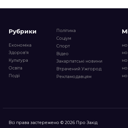
Рубрики
М
Політика
Соціум
Економіка
но
Спорт
Здоров’я
но
Відео
Культура
но
Закарпатські новини
Освіта
но
Втрачений Ужгород
Події
но
Рекламодавцям
Всі права застережено © 2026 Про Захід