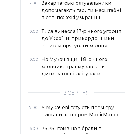
Закарпатські рятувальники
12:00
допомагають гасити масштабні
лісові пожежі у Франції
Тиса винесла 17-річного угорця
10:00
до України: прикордонники
встигли врятувати хлопця
На Мукачівщині 8-річного
10:00
хлопчика травмував кінь:
дитину госпіталізували
3 СЕРПНЯ
У Мукачеві готують прем’єру
17:00
вистави за твором Марії Матіос
75 351 гривню зібрали в
16:00