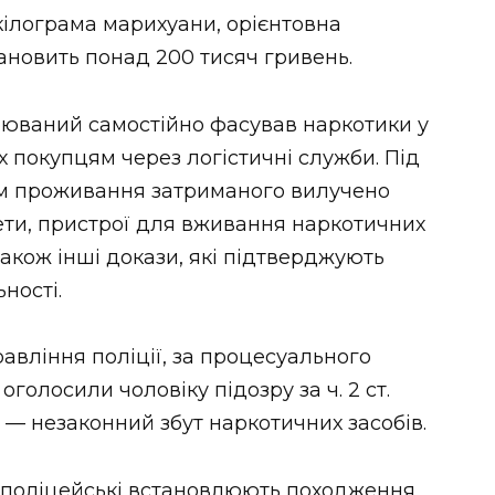
кілограма марихуани, орієнтовна
тановить понад 200 тисяч гривень.
рюваний самостійно фасував наркотики у
їх покупцям через логістичні служби. Під
ем проживання затриманого вилучено
кети, пристрої для вживання наркотичних
акож інші докази, які підтверджують
ності.
авління поліції, за процесуального
голосили чоловіку підозру за ч. 2 ст.
 — незаконний збут наркотичних засобів.
 поліцейські встановлюють походження