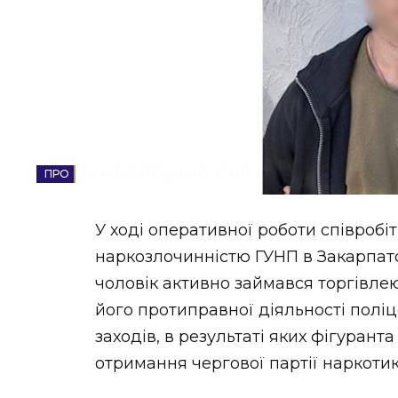
НОВИНИ ЗАХІДНОЇ УКРАЇНИ
ФОТО
ЗАКАРПАТСЬКІ НОВИНИ
ВІДЕО
У ході оперативної роботи співробі
наркозлочинністю ГУНП в Закарпатс
чоловік активно займався торгівл
його протиправної діяльності полі
заходів, в результаті яких фігурант
отримання чергової партії наркотик