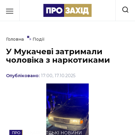
Перейти
до
РУБРИКИ
вмісту
Економіка
»
Головна
Події
Здоров’я
У Мукачеві затримали
чоловіка з наркотиками
Культура
Освіта
Опубліковано:
17:00, 17.10.2025
Події
Політика
Соціум
Спорт
ЗАКАРПАТСЬКІ НОВИНИ