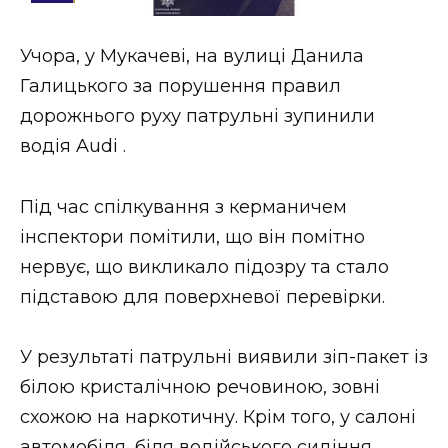
Стиль життя
Учора, у Мукачеві, на вулиці Данила
Втрачений Ужгород
Галицького за порушення правил
Втрачений Ужгород (відеоверсія)
дорожнього руху патрульні зупинили
водія Audi .
Під час спілкування з керманичем
ЗАКАРПАТСЬКІ НОВИНИ
інспектори помітили, що він помітно
нервує, що викликало підозру та стало
НОВИНИ ЗАХІДНОЇ УКРАЇНИ
підставою для поверхневої перевірки.
У результаті патрульні виявили зіп-пакет із
ФОТО
білою кристалічною речовиною, зовні
схожою на наркотичну. Крім того, у салоні
автомобіля, біля водійського сидіння,