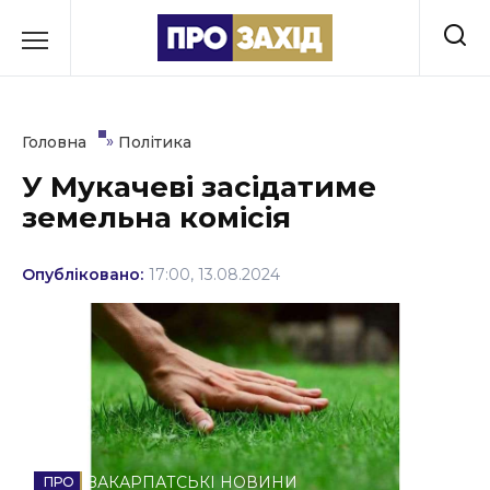
Перейти
до
РУБРИКИ
вмісту
Економіка
»
Головна
Політика
Здоров’я
У Мукачеві засідатиме
земельна комісія
Культура
Освіта
Опубліковано:
17:00, 13.08.2024
Події
Політика
Соціум
Спорт
ЗАКАРПАТСЬКІ НОВИНИ