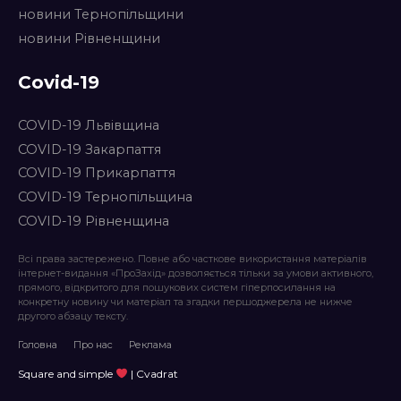
новини Тернопільщини
новини Рівненщини
Covid-19
COVID-19 Львівщина
COVID-19 Закарпаття
COVID-19 Прикарпаття
COVID-19 Тернопільщина
COVID-19 Рівненщина
Всі права застережено. Повне або часткове використання матеріалів
інтернет-видання «ПроЗахід» дозволяється тільки за умови активного,
прямого, відкритого для пошукових систем гіперпосилання на
конкретну новину чи матеріал та згадки першоджерела не нижче
другого абзацу тексту.
Головна
Про нас
Реклама
Square and simple
| Cvadrat