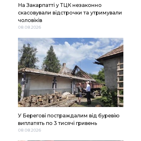
На Закарпатті у ТЦК незаконно
скасовували відстрочки та утримували
чоловіків
08.08.2026
У Берегові постраждалим від буревію
виплатять по 3 тисячі гривень
08.08.2026