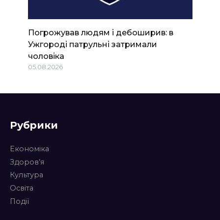
Погрожував людям і дебоширив: в
Ужгороді патрульні затримали
чоловіка
05.08.2026
Рубрики
Економіка
Здоров’я
Культура
Освіта
Події