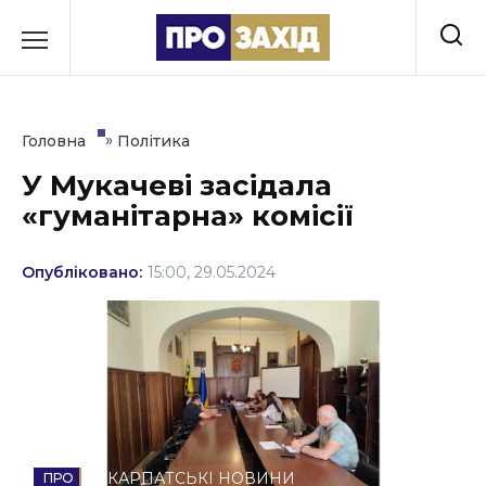
Перейти
до
РУБРИКИ
вмісту
Економіка
»
Головна
Політика
Здоров’я
У Мукачеві засідала
«гуманітарна» комісії
Культура
Освіта
Опубліковано:
15:00, 29.05.2024
Події
Політика
Соціум
Спорт
ЗАКАРПАТСЬКІ НОВИНИ