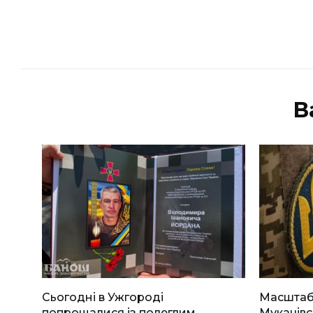
В
Сьогодні в Ужгороді
Масштабн
попрощалися із полеглим
Мукачівс