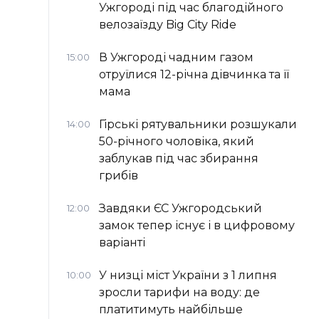
Ужгороді під час благодійного
велозаїзду Big Сity Ride
В Ужгороді чадним газом
15:00
отруїлися 12-річна дівчинка та її
мама
Гірські рятувальники розшукали
14:00
50-річного чоловіка, який
заблукав під час збирання
грибів
Завдяки ЄС Ужгородський
12:00
замок тепер існує і в цифровому
варіанті
У низці міст України з 1 липня
10:00
зросли тарифи на воду: де
платитимуть найбільше