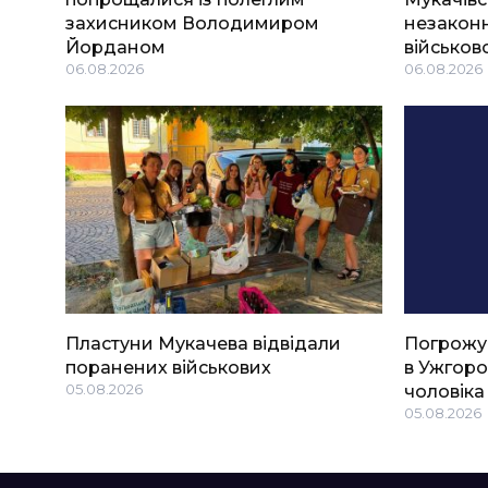
захисником Володимиром
незаконн
Йорданом
військов
06.08.2026
06.08.2026
Пластуни Мукачева відвідали
Погрожу
поранених військових
в Ужгоро
05.08.2026
чоловіка
05.08.2026