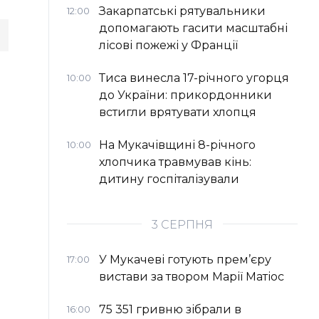
Закарпатські рятувальники
12:00
допомагають гасити масштабні
лісові пожежі у Франції
Тиса винесла 17-річного угорця
10:00
до України: прикордонники
встигли врятувати хлопця
На Мукачівщині 8-річного
10:00
хлопчика травмував кінь:
дитину госпіталізували
3 СЕРПНЯ
У Мукачеві готують прем’єру
17:00
вистави за твором Марії Матіос
75 351 гривню зібрали в
16:00