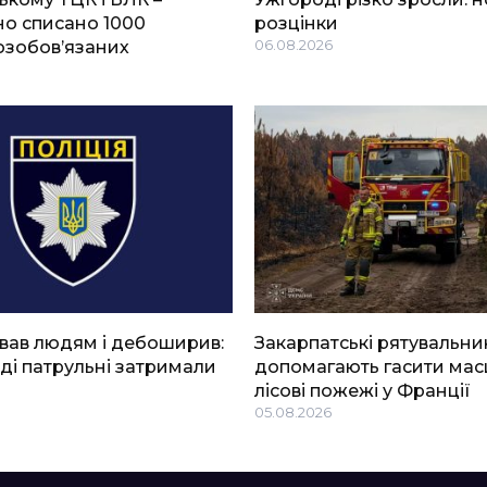
о списано 1000
розцінки
озобов’язаних
06.08.2026
вав людям і дебоширив:
Закарпатські рятувальни
ді патрульні затримали
допомагають гасити мас
лісові пожежі у Франції
05.08.2026