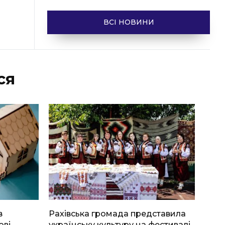
ВСІ НОВИНИ
ся
в
Рахівська громада представила
ові
українську культуру на фестивалі