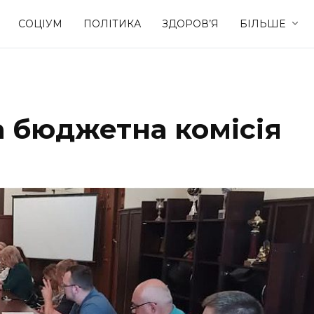
СОЦІУМ
ПОЛІТИКА
ЗДОРОВ’Я
БІЛЬШЕ
Культура
Освіта
а бюджетна комісія
Спорт
Стиль житт