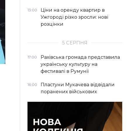
Ціни на оренду квартир в
13:00
Ужгороді різко зросли: нові
розцінки
5 СЕРПНЯ
Рахівська громада представила
17:00
українську культуру на
фестивалі в Румунії
Пластуни Мукачева відвідали
16:00
поранених військових