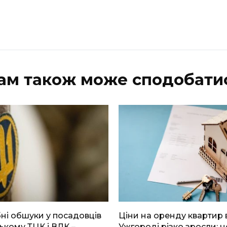
ам також може сподобати
і обшуки у посадовців
Ціни на оренду квартир 
ькому ТЦК і ВЛК –
Ужгороді різко зросли: н