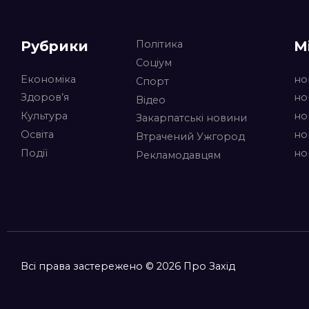
Рубрики
М
Політика
Соціум
Економіка
но
Спорт
Здоров’я
но
Відео
Культура
но
Закарпатські новини
Освіта
но
Втрачений Ужгород
Події
но
Рекламодавцям
Всі права застережено © 2026 Про Захід