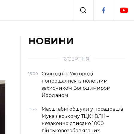
Події
НОВИНИ
я
Втрачений Ужгород
6 СЕРПНЯ
Сьогодні в Ужгороді
16:00
попрощалися із полеглим
захисником Володимиром
Йорданом
Масштабні обшуки у посадовців
15:25
Мукачівському ТЦК і ВЛК –
незаконно списано 1000
військовозобов’язаних