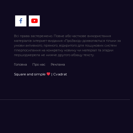
Всі права застережено. Повне або часткове використання
матеріалів інтернет-видання «ПроЗахід» дозволяється тільки за
умови активного, прямого, відкритого для пошукових систем
гіперпосилання на конкретну новину чи матеріал та згадки
першоджерела не нижче другого абзацу тексту.
Головна
Про нас
Реклама
Square and simple
| Cvadrat