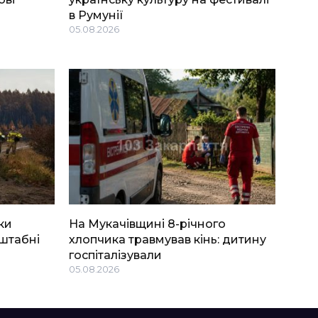
в Румунії
05.08.2026
ки
На Мукачівщині 8-річного
штабні
хлопчика травмував кінь: дитину
госпіталізували
05.08.2026