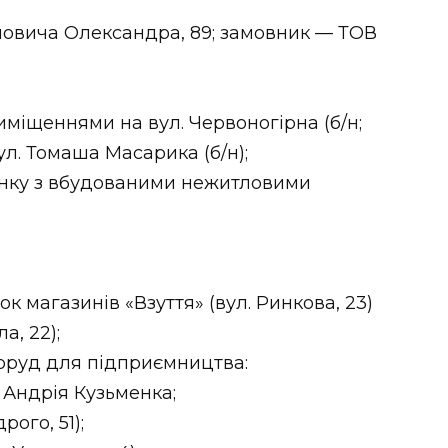
хновича Олександра, 89; замовник — ТОВ
иміщеннями на вул. Червоногірна (б/н;
л. Томаша Масарика (б/н);
инку з вбудованими нежитловими
к магазинів «Взуття» (вул. Ринкова, 23)
а, 22);
оруд для підприємництва:
. Андрія Кузьменка;
ого, 51);