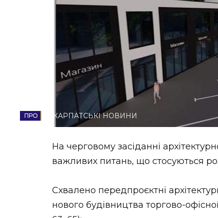
НОВИНИ ЗАХІДНОЇ УКРАЇНИ
ФОТО
ВІДЕО
ЗАКАРПАТСЬКІ НОВИНИ
На черговому засіданні архітектурн
важливих питань, що стосуються роз
Схвалено передпроєктні архітектур
нового будівництва торгово-офісної