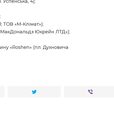
. Успенська, 4);
:
1; ТОВ «М-Клімат»);
ПП «МакДональдз Юкрейн ЛТД»);
ину «Roshen» (пл. Духновича