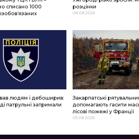
о списано 1000
розцінки
озобов’язаних
06.08.2026
вав людям і дебоширив:
Закарпатські рятувальни
ді патрульні затримали
допомагають гасити мас
лісові пожежі у Франції
05.08.2026