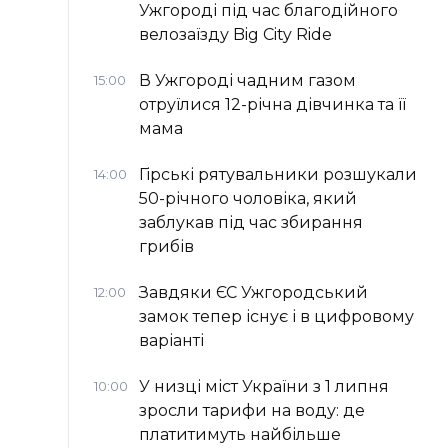
Ужгороді під час благодійного
велозаїзду Big Сity Ride
В Ужгороді чадним газом
15:00
отруїлися 12-річна дівчинка та її
мама
Гірські рятувальники розшукали
14:00
50-річного чоловіка, який
заблукав під час збирання
грибів
Завдяки ЄС Ужгородський
12:00
замок тепер існує і в цифровому
варіанті
У низці міст України з 1 липня
10:00
зросли тарифи на воду: де
платитимуть найбільше