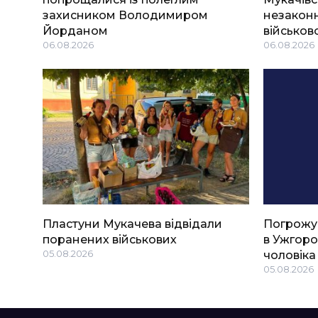
захисником Володимиром
незаконн
Йорданом
військов
06.08.2026
06.08.2026
Пластуни Мукачева відвідали
Погрожу
поранених військових
в Ужгоро
05.08.2026
чоловіка
05.08.2026