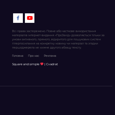
Всі права застережено. Повне або часткове використання
матеріалів інтернет-видання «ПроЗахід» дозволяється тільки за
умови активного, прямого, відкритого для пошукових систем
гіперпосилання на конкретну новину чи матеріал та згадки
першоджерела не нижче другого абзацу тексту.
Головна
Про нас
Реклама
Square and simple
| Cvadrat