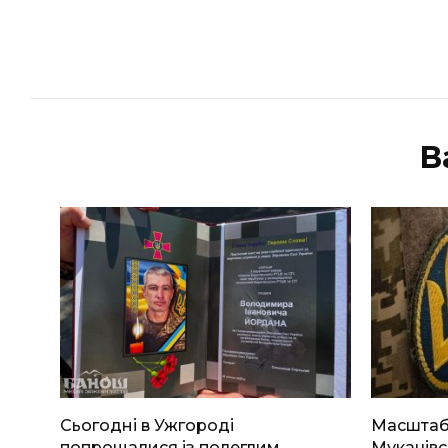
В
Сьогодні в Ужгороді
Масштабн
попрощалися із полеглим
Мукачівс