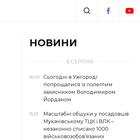
Події
НОВИНИ
я
Втрачений Ужгород
6 СЕРПНЯ
Сьогодні в Ужгороді
16:00
попрощалися із полеглим
захисником Володимиром
Йорданом
Масштабні обшуки у посадовців
15:25
Мукачівському ТЦК і ВЛК –
незаконно списано 1000
військовозобов’язаних