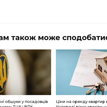
ам також може сподобати
і обшуки у посадовців
Ціни на оренду квартир 
ькому ТЦК і ВЛК –
Ужгороді різко зросли: н