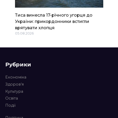
Тиса винесла 17-річного угорця до
України: прикордонники встигли
врятувати хлопця
05.08.2026
Рубрики
Економіка
Здоров’я
Культура
Освіта
Події
Політика