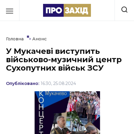
Перейти
до
РУБРИКИ
вмісту
Економіка
»
Головна
Анонс
Здоров’я
У Мукачеві виступить
військово-музичний центр
Культура
Сухопутних військ ЗСУ
Освіта
Опубліковано:
16:30, 25.08.2024
Події
Політика
Соціум
Спорт