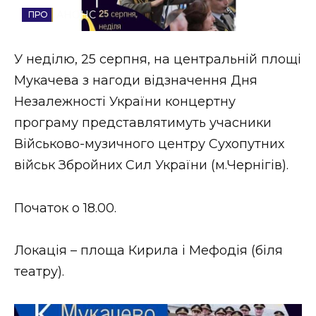
АНОНС
Стиль життя
Втрачений Ужгород
У неділю, 25 серпня, на центральній площі
Мукачева з нагоди відзначення Дня
Втрачений Ужгород (відеоверсія)
Незалежності України концертну
програму представлятимуть учасники
Військово-музичного центру Сухопутних
ЗАКАРПАТСЬКІ НОВИНИ
військ Збройних Сил України (м.Чернігів).
Початок о 18.00.
НОВИНИ ЗАХІДНОЇ УКРАЇНИ
Локація – площа Кирила і Мефодія (біля
ФОТО
театру).