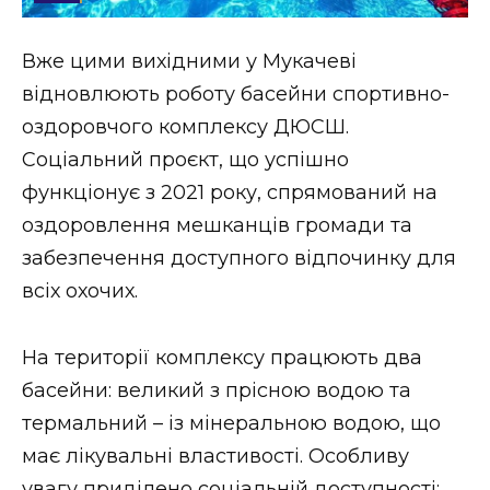
Стиль життя
Вже цими вихідними у Мукачеві
Втрачений Ужгород
відновлюють роботу басейни спортивно-
Втрачений Ужгород (відеоверсія)
оздоровчого комплексу ДЮСШ.
Соціальний проєкт, що успішно
функціонує з 2021 року, спрямований на
оздоровлення мешканців громади та
ЗАКАРПАТСЬКІ НОВИНИ
забезпечення доступного відпочинку для
всіх охочих.
НОВИНИ ЗАХІДНОЇ УКРАЇНИ
На території комплексу працюють два
басейни: великий з прісною водою та
ФОТО
термальний – із мінеральною водою, що
має лікувальні властивості. Особливу
увагу приділено соціальній доступності: