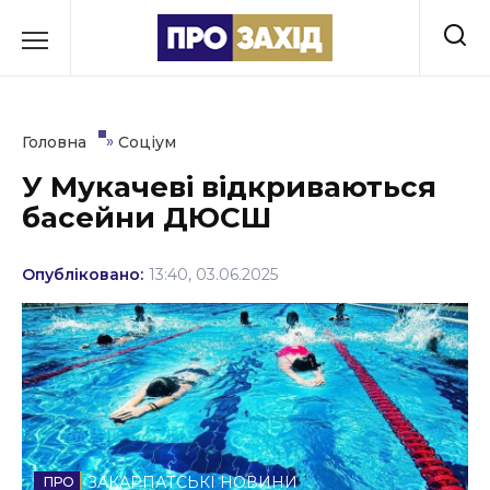
Перейти
до
РУБРИКИ
вмісту
Економіка
»
Головна
Соціум
Здоров’я
У Мукачеві відкриваються
басейни ДЮСШ
Культура
Освіта
Опубліковано:
13:40, 03.06.2025
Події
Політика
Соціум
Спорт
ЗАКАРПАТСЬКІ НОВИНИ