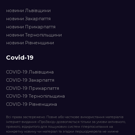
новини Львівщини
новини Закарпаття
новини Прикарпаття
новини Тернопільщини
новини Рівненщини
Covid-19
COVID-19 Львівщина
COVID-19 Закарпаття
COVID-19 Прикарпаття
COVID-19 Тернопільщина
COVID-19 Рівненщина
Всі права застережено. Повне або часткове використання матеріалів
інтернет-видання «ПроЗахід» дозволяється тільки за умови активного,
прямого, відкритого для пошукових систем гіперпосилання на
конкретну новину чи матеріал та згадки першоджерела не нижче