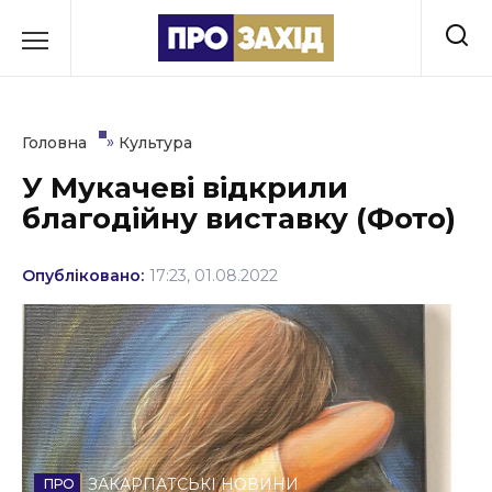
Перейти
до
РУБРИКИ
вмісту
Економіка
»
Головна
Культура
Здоров’я
У Мукачеві відкрили
благодійну виставку (Фото)
Культура
Освіта
Опубліковано:
17:23, 01.08.2022
Події
Політика
Соціум
Спорт
ЗАКАРПАТСЬКІ НОВИНИ