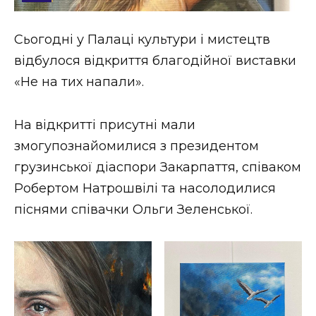
Стиль життя
Сьогодні у Палаці культури і мистецтв
Втрачений Ужгород
відбулося відкриття благодійної виставки
Втрачений Ужгород (відеоверсія)
«Не на тих напали».
На відкритті присутні мали
змогупознайомилися з президентом
ЗАКАРПАТСЬКІ НОВИНИ
грузинської діаспори Закарпаття, співаком
Робертом Натрошвілі та насолодилися
НОВИНИ ЗАХІДНОЇ УКРАЇНИ
піснями співачки Ольги Зеленської.
ФОТО