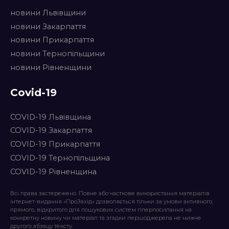
новини Львівщини
новини Закарпаття
новини Прикарпаття
новини Тернопільщини
новини Рівненщини
Covid-19
COVID-19 Львівщина
COVID-19 Закарпаття
COVID-19 Прикарпаття
COVID-19 Тернопільщина
COVID-19 Рівненщина
Всі права застережено. Повне або часткове використання матеріалів
інтернет-видання «ПроЗахід» дозволяється тільки за умови активного,
прямого, відкритого для пошукових систем гіперпосилання на
конкретну новину чи матеріал та згадки першоджерела не нижче
другого абзацу тексту.