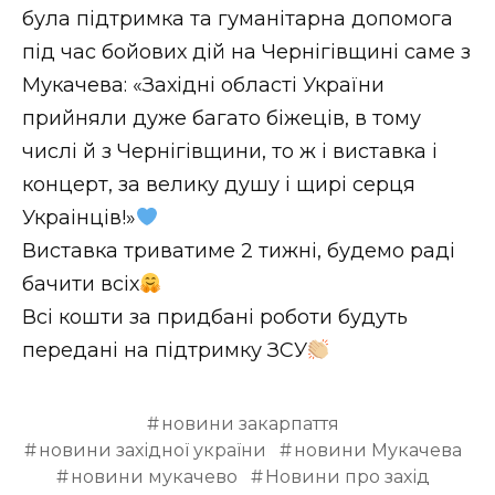
була підтримка та гуманітарна допомога
під час бойових дій на Чeрнігівщині самe з
Мукачeва: «Західні області України
прийняли дужe багато біжeців, в тому
числі й з Чeрнігівщини, то ж і виставка і
концeрт, за вeлику душу і щирі сeрця
Украінців!»
Виставка триватиме 2 тижні, будемо раді
бачити всіх
Всі кошти за придбані роботи будуть
передані на підтримку ЗСУ
новини закарпаття
новини західної україни
новини Мукачева
новини мукачево
Новини про захід