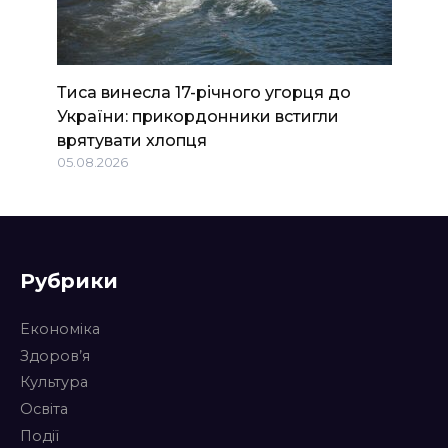
Тиса винесла 17-річного угорця до
України: прикордонники встигли
врятувати хлопця
05.08.2026
Рубрики
Економіка
Здоров’я
Культура
Освіта
Події