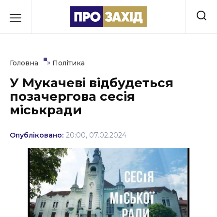
Перейти
до
РУБРИКИ
вмісту
Економіка
»
Головна
Політика
Здоров’я
У Мукачеві відбудеться
позачергова сесія
Культура
міськради
Освіта
Опубліковано:
20:00, 07.02.2024
Події
Політика
Соціум
Спорт