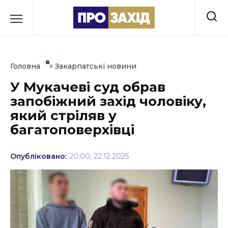
Перейти
до
РУБРИКИ
вмісту
Економіка
»
Головна
Закарпатські новини
Здоров’я
У Мукачеві суд обрав
запобіжний захід чоловіку,
Культура
який стріляв у
Освіта
багатоповерхівці
Події
Опубліковано:
20:00, 22.12.2025
Політика
Соціум
Спорт