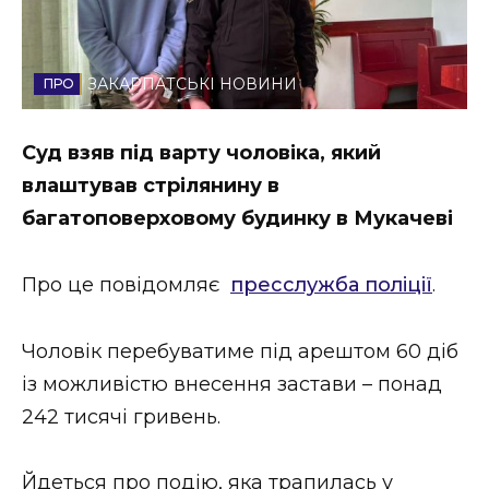
Стиль життя
Втрачений Ужгород
ЗАКАРПАТСЬКІ НОВИНИ
Втрачений Ужгород (відеоверсія)
Суд взяв під варту чоловіка, який
влаштував стрілянину в
багатоповерховому будинку в Мукачеві
ЗАКАРПАТСЬКІ НОВИНИ
Про це повідомляє
пресслужба поліції
.
НОВИНИ ЗАХІДНОЇ УКРАЇНИ
Чоловік перебуватиме під арештом 60 діб
із можливістю внесення застави – понад
ФОТО
242 тисячі гривень.
Йдеться про подію, яка трапилась у