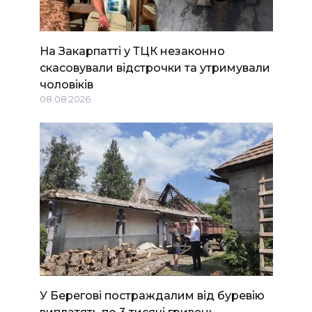
На Закарпатті у ТЦК незаконно
скасовували відстрочки та утримували
чоловіків
08.08.2026
У Берегові постраждалим від буревію
виплатять по 3 тисячі гривень