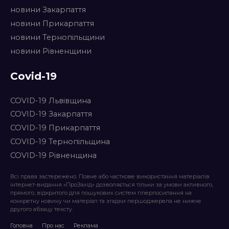
новини Закарпаття
новини Прикарпаття
новини Тернопільщини
новини Рівненщини
Covid-19
COVID-19 Львівщина
COVID-19 Закарпаття
COVID-19 Прикарпаття
COVID-19 Тернопільщина
COVID-19 Рівненщина
Всі права застережено. Повне або часткове використання матеріалів
інтернет-видання «ПроЗахід» дозволяється тільки за умови активного,
прямого, відкритого для пошукових систем гіперпосилання на
конкретну новину чи матеріал та згадки першоджерела не нижче
другого абзацу тексту.
Головна
Про нас
Реклама