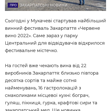
ЗАКАРПАТСЬКІ НОВИНИ
Стиль життя
Втрачений Ужгород
Сьогодні у Мукачеві стартував найбільший
винний фестиваль Закарпаття «Червене
Втрачений Ужгород (відеоверсія)
вино 2022». Саме зараз у парку
Центральний для відвідувачів відкрилося
фестивальне містечко.
ЗАКАРПАТСЬКІ НОВИНИ
На гостей вже чекають вина від 22
виробників Закарпаття: близько півтора
НОВИНИ ЗАХІДНОЇ УКРАЇНИ
десятка сортів та майже сотня
найменувань, 16 гастролокацій з
ФОТО
смаколиками місцевої кухні: бограч,
гуляш, пікниця, гурка, крафтові сири та
закарпатський мед. Ще новинка