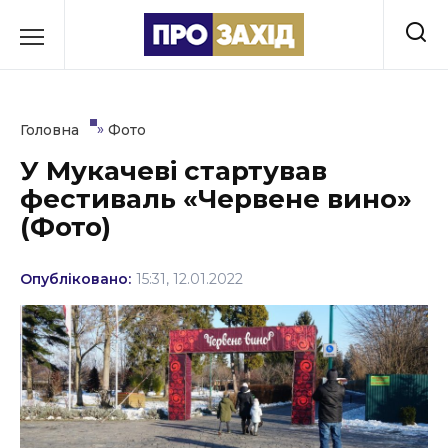
Перейти
до
РУБРИКИ
вмісту
Економіка
»
Головна
Фото
Здоров’я
У Мукачеві стартував
фестиваль «Червене вино»
Культура
(Фото)
Освіта
Опубліковано:
15:31, 12.01.2022
Події
Політика
Соціум
Спорт