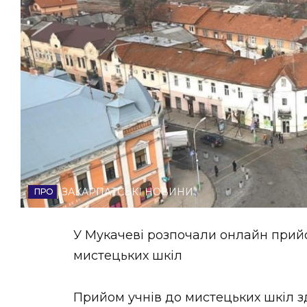
НОВИНИ ЗАХІДНОЇ УКРАЇНИ
ФОТО
ВІДЕО
ЗАКАРПАТСЬКІ НОВИНИ
У Мукачеві розпочали онлайн прий
мистецьких шкіл
Прийом учнів до мистецьких шкіл зд