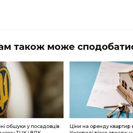
ам також може сподобати
і обшуки у посадовців
Ціни на оренду квартир 
ькому ТЦК і ВЛК –
Ужгороді різко зросли: н