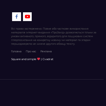
Всі права застережено. Повне або часткове використання
матеріалів інтернет-видання «ПроЗахід» дозволяється тільки за
умови активного, прямого, відкритого для пошукових систем
гіперпосилання на конкретну новину чи матеріал та згадки
першоджерела не нижче другого абзацу тексту.
Головна
Про нас
Реклама
Square and simple
| Cvadrat