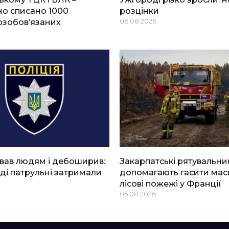
о списано 1000
розцінки
озобов’язаних
06.08.2026
вав людям і дебоширив:
Закарпатські рятувальни
ді патрульні затримали
допомагають гасити мас
лісові пожежі у Франції
05.08.2026