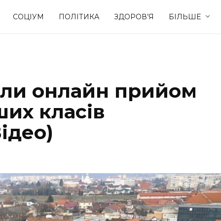
СОЦІУМ
ПОЛІТИКА
ЗДОРОВ’Я
БІЛЬШЕ
Культура
Освіта
али онлайн прийом
Спорт
Стиль житт
ших класів
ідео)