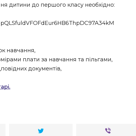
ння дитини до першого класу необхідно:
/1FAIpQLSfuldVFOFdEur6HB6ThpDC97A34kM
ок навчання,
мірами плати за навчання та пільгами,
дповідних документів,
арі.