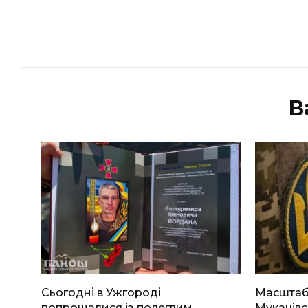
В
Сьогодні в Ужгороді
Масштабн
попрощалися із полеглим
Мукачівс