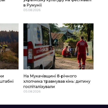
в Румунії
05.08.2026
ки
На Мукачівщині 8-річного
штабні
хлопчика травмував кінь: дитину
госпіталізували
05.08.2026