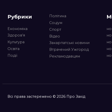
Рубрики
М
Політика
Соціум
Економіка
но
Спорт
Здоров’я
но
Відео
Культура
но
Закарпатські новини
Освіта
но
Втрачений Ужгород
Події
но
Рекламодавцям
Всі права застережено © 2026 Про Захід