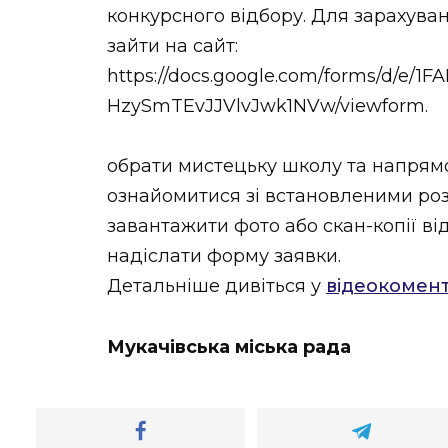
конкурсного відбору. Для зарахува
зайти на сайт:
https://docs.google.com/forms/d/e
HzySmTEvJJVlvJwk1NVw/viewform.
обрати мистецьку школу та напрям
ознайомитися зі встановленими роз
завантажити фото або скан-копії ві
надіслати форму заявки.
Детальніше дивіться у
відеокомент
Мукачівська міська рада