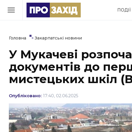
Перейти
ПОДІЇ
до
РУБРИКИ
вмісту
Економіка
Здоров’я
»
Головна
Закарпатські новини
У Мукачеві розпоч
Політика
Соціум
документів до пер
Втрачений Ужгород
(відеоверсія)
мистецьких шкіл (В
Опубліковано:
17:40, 02.06.2025
ЗАКАРПАТСЬКІ НОВИНИ