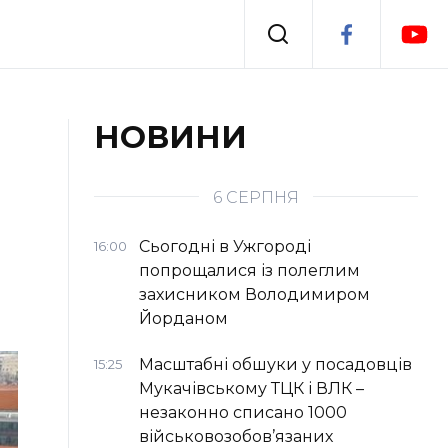
Події
НОВИНИ
я
Втрачений Ужгород
6 СЕРПНЯ
Сьогодні в Ужгороді
16:00
попрощалися із полеглим
захисником Володимиром
Йорданом
Масштабні обшуки у посадовців
15:25
Мукачівському ТЦК і ВЛК –
незаконно списано 1000
військовозобов’язаних