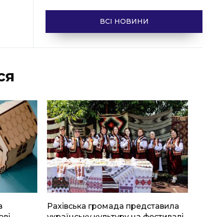
ВСІ НОВИНИ
ся
в
Рахівська громада представила
ові
українську культуру на фестивалі