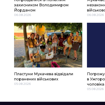
захисником Володимиром
незаконн
Йорданом
військов
06.08.2026
06.08.2026
Пластуни Мукачева відвідали
Погрожу
поранених військових
в Ужгоро
05.08.2026
чоловіка
05.08.2026