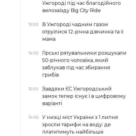
Ужгороді під час благодійного
велозаїзду Big Сity Ride
В Ужгороді чадним газом
15:00
отруїлися 12-річна дівчинка та її
мама
Гірські рятувальники розшукали
14:00
50-річного чоловіка, який
заблукав під час збирання
грибів
Завдяки ЄС Ужгородський
12:00
замок тепер існує і в цифровому
варіанті
У низці міст України з 1 липня
10:00
зросли тарифи на воду: де
платитимуть найбільше