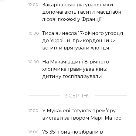
Закарпатські рятувальники
12:00
допомагають гасити масштабні
лісові пожежі у Франції
Тиса винесла 17-річного угорця
10:00
до України: прикордонники
встигли врятувати хлопця
На Мукачівщині 8-річного
10:00
хлопчика травмував кінь:
дитину госпіталізували
3 СЕРПНЯ
У Мукачеві готують прем’єру
17:00
вистави за твором Марії Матіос
75 351 гривню зібрали в
16:00