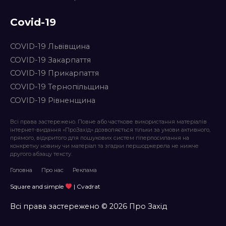
Covid-19
COVID-19 Львівщина
COVID-19 Закарпаття
COVID-19 Прикарпаття
COVID-19 Тернопільщина
COVID-19 Рівненщина
Всі права застережено. Повне або часткове використання матеріалів
інтернет-видання «ПроЗахід» дозволяється тільки за умови активного,
прямого, відкритого для пошукових систем гіперпосилання на
конкретну новину чи матеріал та згадки першоджерела не нижче
другого абзацу тексту.
Головна
Про нас
Реклама
Square and simple
| Cvadrat
Всі права застережено © 2026 Про Захід