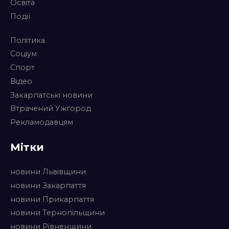
Освіта
Події
Політика
Соціум
Спорт
Відео
Закарпатські новини
Втрачений Ужгород
Рекламодавцям
Мітки
новини Львівщини
новини Закарпаття
новини Прикарпаття
новини Тернопільщини
новини Рівненщини