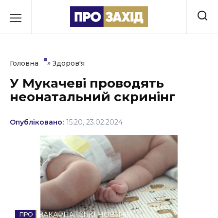
Перейти
до
РУБРИКИ
вмісту
Економіка
»
Головна
Здоров'я
Здоров’я
У Мукачеві проводять
неонатальний скринінг
Культура
Освіта
Опубліковано:
15:20, 23.02.2024
Події
Політика
Соціум
Спорт
ЗАКАРПАТСЬКІ НОВИНИ