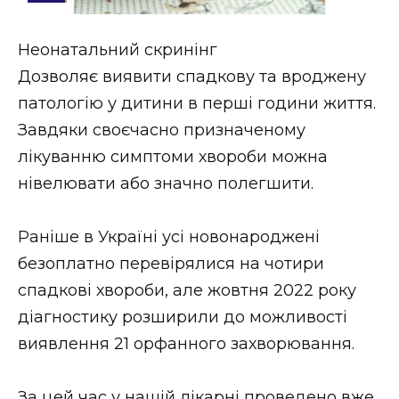
Стиль життя
Неонатальний скринінг
Втрачений Ужгород
Дозволяє виявити спадкову та вроджену
Втрачений Ужгород (відеоверсія)
патологію у дитини в перші години життя.
Завдяки своєчасно призначеному
лікуванню симптоми хвороби можна
нівелювати або значно полегшити.
ЗАКАРПАТСЬКІ НОВИНИ
Раніше в Україні усі новонароджені
НОВИНИ ЗАХІДНОЇ УКРАЇНИ
безоплатно перевірялися на чотири
спадкові хвороби, але жовтня 2022 року
діагностику розширили до можливості
ФОТО
виявлення 21 орфанного захворювання.
За цей час у нашій лікарні проведено вже