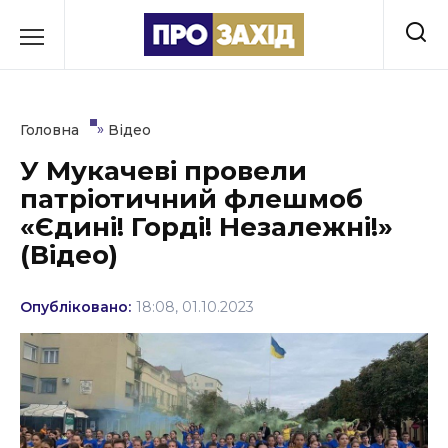
Перейти
до
РУБРИКИ
вмісту
Економіка
»
Головна
Відео
Здоров’я
У Мукачеві провели
патріотичний флешмоб
Культура
«Єдині! Горді! Незалежні!»
Освіта
(Відео)
Події
Опубліковано:
18:08, 01.10.2023
Політика
Соціум
Спорт