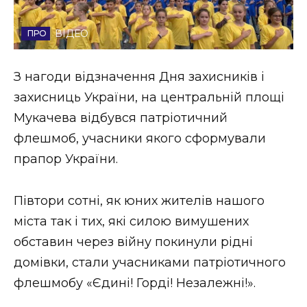
Стиль життя
ВІДЕО
Втрачений Ужгород
З нагоди відзначення Дня захисників і
Втрачений Ужгород (відеоверсія)
захисниць України, на центральній площі
Мукачева відбувся патріотичний
флешмоб, учасники якого сформували
ЗАКАРПАТСЬКІ НОВИНИ
прапор України.
Півтори сотні, як юних жителів нашого
НОВИНИ ЗАХІДНОЇ УКРАЇНИ
міста так і тих, які силою вимушених
обставин через війну покинули рідні
ФОТО
домівки, стали учасниками патріотичного
флешмобу «Єдині! Горді! Незалежні!».