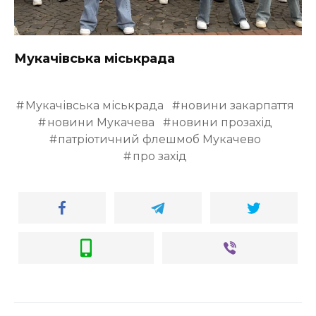
Мукачівська міськрада
Мукачівська міськрада
новини закарпаття
новини Мукачева
новини прозахід
патріотичний флешмоб Мукачево
про захід