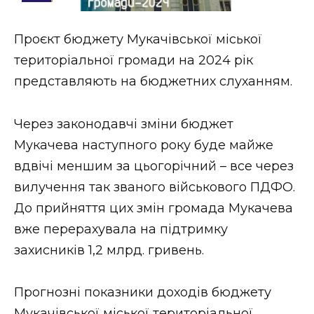
Стиль життя
Проєкт бюджету Мукачівської міської
Втрачений Ужгород
територіальної громади на 2024 рік
Втрачений Ужгород (відеоверсія)
представляють на бюджетних слуханням.
Через законодавчі зміни бюджет
Мукачева наступного року буде майже
ЗАКАРПАТСЬКІ НОВИНИ
вдвічі меншим за цьогорічний – все через
вилучення так званого військового ПДФО.
НОВИНИ ЗАХІДНОЇ УКРАЇНИ
До прийняття цих змін громада Мукачева
вже перерахувала на підтримку
захисників 1,2 млрд. гривень.
ФОТО
Прогнозні показники доходів бюджету
Мукачівської міської територіальної