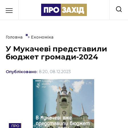
Перейти
до
РУБРИКИ
вмісту
Економіка
»
Головна
Економіка
Здоров’я
У Мукачеві представили
бюджет громади-2024
Культура
Освіта
Опубліковано:
8:20, 08.12.2023
Події
Політика
Соціум
Спорт
ЕКОНОМІКА