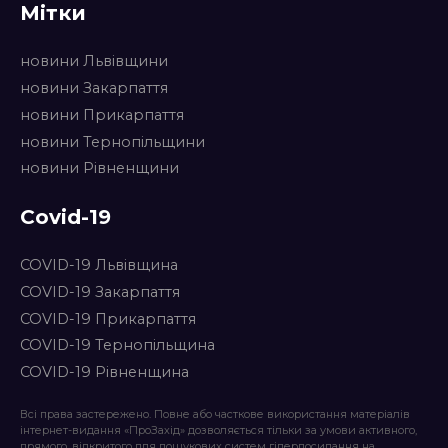
Мітки
новини Львівщини
новини Закарпаття
новини Прикарпаття
новини Тернопільщини
новини Рівненщини
Covid-19
COVID-19 Львівщина
COVID-19 Закарпаття
COVID-19 Прикарпаття
COVID-19 Тернопільщина
COVID-19 Рівненщина
Всі права застережено. Повне або часткове використання матеріалів
інтернет-видання «ПроЗахід» дозволяється тільки за умови активного,
прямого, відкритого для пошукових систем гіперпосилання на