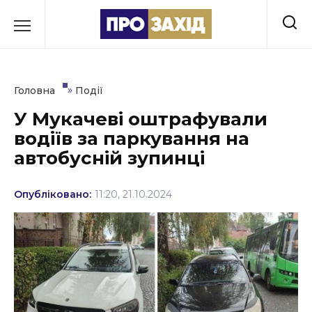
Перейти
до
РУБРИКИ
вмісту
Економіка
»
Головна
Події
Здоров’я
У Мукачеві оштрафували
водіїв за паркування на
Культура
автобусній зупинці
Освіта
Опубліковано:
11:20, 21.10.2024
Події
Політика
Соціум
Спорт