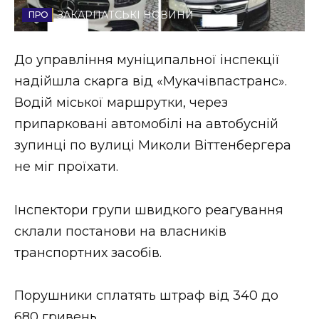
ЗАКАРПАТСЬКІ НОВИНИ
Стиль життя
Втрачений Ужгород
До управління муніципальної інспекції
надійшла скарга від «Мукачівпастранс».
Втрачений Ужгород (відеоверсія)
Водій міської маршрутки, через
припарковані автомобілі на автобусній
зупинці по вулиці Миколи Віттенбергера
ЗАКАРПАТСЬКІ НОВИНИ
не міг проїхати.
Інспектори групи швидкого реагування
НОВИНИ ЗАХІДНОЇ УКРАЇНИ
склали постанови на власників
транспортних засобів.
ФОТО
Порушники сплатять штраф від 340 до
680 гривень.