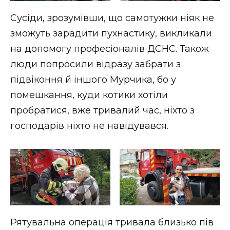
ВІДЕО
Сусіди, зрозумівши, що самотужки ніяк не
зможуть зарадити пухнастику, викликали
на допомогу професіоналів ДСНС. Також
люди попросили відразу забрати з
підвіконня й іншого Мурчика, бо у
помешкання, куди котики хотіли
пробратися, вже тривалий час, ніхто з
господарів ніхто не навідувався.
Рятувальна операція тривала близько пів