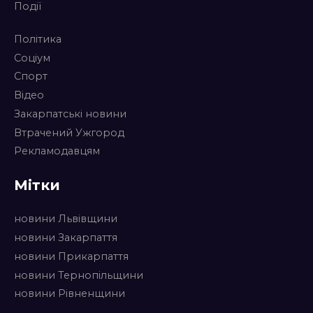
Події
Політика
Соціум
Спорт
Відео
Закарпатські новини
Втрачений Ужгород
Рекламодавцям
Мітки
новини Львівщини
новини Закарпаття
новини Прикарпаття
новини Тернопільщини
новини Рівненщини