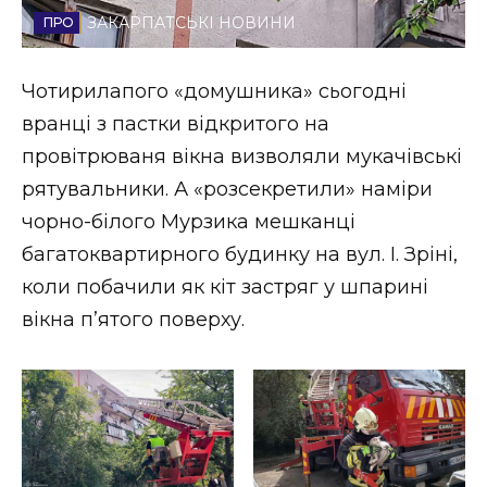
ЗАКАРПАТСЬКІ НОВИНИ
Стиль життя
Втрачений Ужгород
Чотирилапого «домушника» сьогодні
вранці з пастки відкритого на
Втрачений Ужгород (відеоверсія)
провітрюваня вікна визволяли мукачівські
рятувальники. А «розсекретили» наміри
чорно-білого Мурзика мешканці
ЗАКАРПАТСЬКІ НОВИНИ
багатоквартирного будинку на вул. І. Зріні,
коли побачили як кіт застряг у шпарині
вікна п’ятого поверху.
НОВИНИ ЗАХІДНОЇ УКРАЇНИ
ФОТО