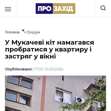
Перейти
до
РУБРИКИ
вмісту
Економіка
»
Головна
Соціум
Здоров’я
У Мукачеві кіт намагався
пробратися у квартиру і
Культура
застряг у вікні
Освіта
Опубліковано:
17:00, 14.06.2024
Події
Політика
Соціум
Спорт