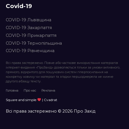
Covid-19
COVID-19 Львівщина
COVID-19 Закарпаття
COVID-19 Прикарпаття
COVID-19 Тернопільщина
COVID-19 Рівненщина
Всі права застережено. Повне або часткове використання матеріалів
інтернет-видання «ПроЗахід» дозволяється тільки за умови активного,
прямого, відкритого для пошукових систем гіперпосилання на
конкретну новину чи матеріал та згадки першоджерела не нижче
другого абзацу тексту.
Головна
Про нас
Реклама
Square and simple
| Cvadrat
Всі права застережено © 2026 Про Захід