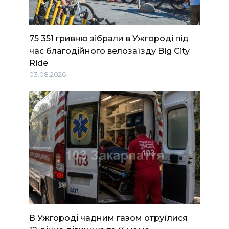
75 351 гривню зібрали в Ужгороді під
час благодійного велозаїзду Big Сity
Ride
03.08.2026
В Ужгороді чадним газом отруїлися