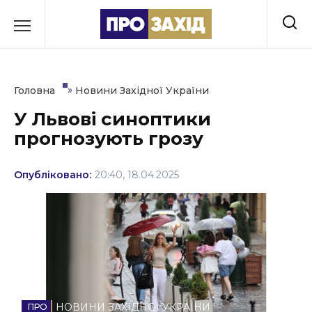
Перейти
до
РУБРИКИ
вмісту
Економіка
»
Головна
Новини Західної України
Здоров’я
У Львові синоптики
прогнозують грозу
Культура
Освіта
Опубліковано:
20:40, 18.04.2025
Події
Політика
Соціум
Спорт
НОВИНИ ЗАХІДНОЇ УКРАЇНИ