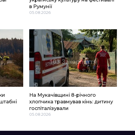
в Румунії
05.08.2026
ки
На Мукачівщині 8-річного
штабні
хлопчика травмував кінь: дитину
госпіталізували
05.08.2026