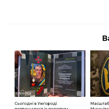
В
Сьогодні в Ужгороді
Масштабн
попрощалися із полеглим
Мукачівс