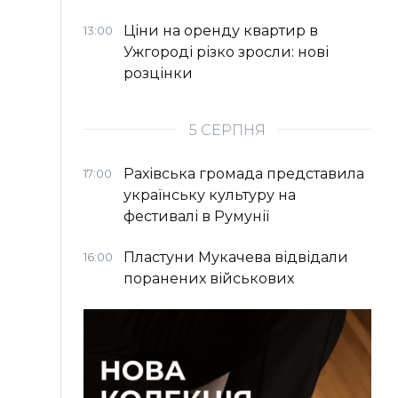
Ціни на оренду квартир в
13:00
Ужгороді різко зросли: нові
розцінки
5 СЕРПНЯ
Рахівська громада представила
17:00
українську культуру на
фестивалі в Румунії
Пластуни Мукачева відвідали
16:00
поранених військових