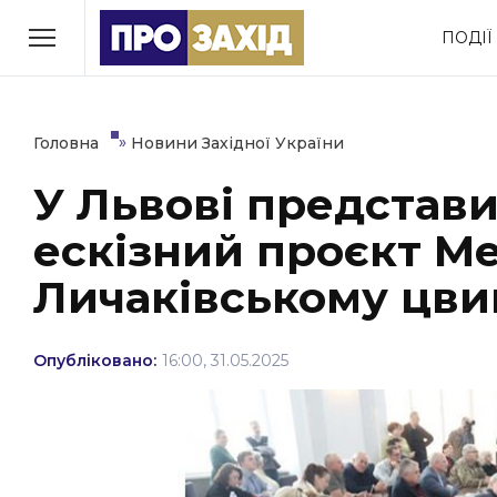
Перейти
ПОДІЇ
до
РУБРИКИ
вмісту
Економіка
Здоров’я
»
Головна
Новини Західної України
У Львові представ
Політика
Соціум
ескізний проєкт М
Втрачений Ужгород
(відеоверсія)
Личаківському цви
Опубліковано:
16:00, 31.05.2025
ЗАКАРПАТСЬКІ НОВИНИ