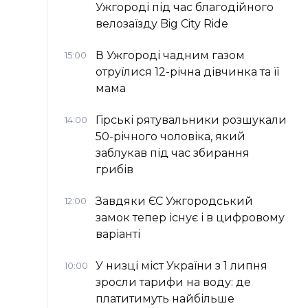
Ужгороді під час благодійного
велозаїзду Big Сity Ride
В Ужгороді чадним газом
15:00
отруїлися 12-річна дівчинка та її
мама
Гірські рятувальники розшукали
14:00
50-річного чоловіка, який
заблукав під час збирання
грибів
Завдяки ЄС Ужгородський
12:00
замок тепер існує і в цифровому
варіанті
У низці міст України з 1 липня
10:00
зросли тарифи на воду: де
платитимуть найбільше