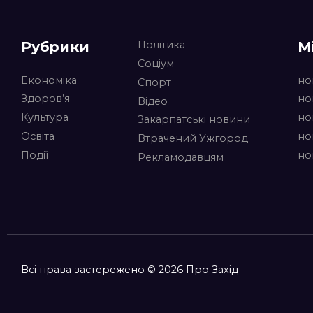
Рубрики
М
Політика
Соціум
Економіка
но
Спорт
Здоров’я
но
Відео
Культура
но
Закарпатські новини
Освіта
но
Втрачений Ужгород
Події
но
Рекламодавцям
Всі права застережено © 2026 Про Захід