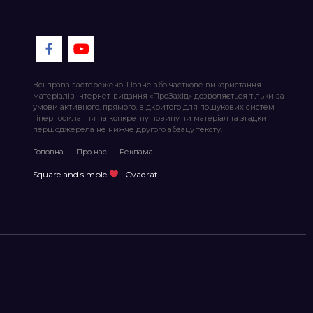
Всі права застережено. Повне або часткове використання
матеріалів інтернет-видання «ПроЗахід» дозволяється тільки за
умови активного, прямого, відкритого для пошукових систем
гіперпосилання на конкретну новину чи матеріал та згадки
першоджерела не нижче другого абзацу тексту.
Головна
Про нас
Реклама
Square and simple
| Cvadrat