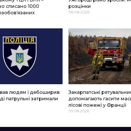
о списано 1000
розцінки
озобов’язаних
06.08.2026
вав людям і дебоширив:
Закарпатські рятувальни
ді патрульні затримали
допомагають гасити мас
лісові пожежі у Франції
05.08.2026