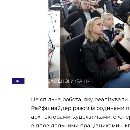
НОВИНИ ЗАХІДНОЇ УКРАЇНИ
ФОТО
ВІДЕО
НОВИНИ ЗАХІДНОЇ УКРАЇНИ
Це спільна робота, яку реалізувал
Райфшнайдер разом із родинами по
архітекторами, художниками, експер
відповідальними працівниками Льві