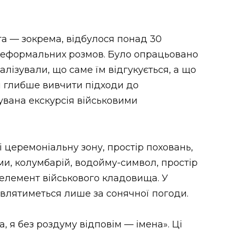
та — зокрема, відбулося понад 30
 неформальних розмов. Було опрацьовано
алізували, що саме їм відгукується, а що
и глибше вивчити підходи до
увана екскурсія військовими
 церемоніальну зону, простір поховань,
ами, колумбарій, водойму-символ, простір
 елемент військового кладовища. У
являтиметься лише за сонячної погоди.
, я без роздуму відповім — імена». Ці