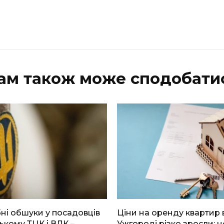
ам також може сподобати
і обшуки у посадовців
Ціни на оренду квартир 
ькому ТЦК і ВЛК –
Ужгороді різко зросли: н