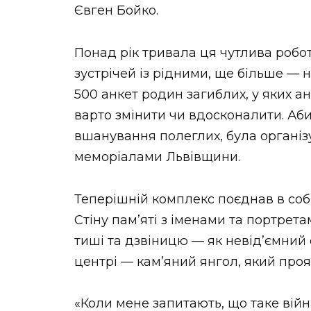
Євген Бойко.
Понад рік тривала ця чутлива робо
зустрічей із рідними, ще більше —
500 анкет родин загиблих, у яких ан
варто змінити чи вдосконалити. Аб
вшанування полеглих, була організ
меморіалами Львівщини.
Теперішній комплекс поєднав в собі
Стіну памʼяті з іменами та портрет
тиші та дзвіницю — як невід’ємний
центрі — кам’яний янгол, який про
«Коли мене запитають, що таке війна