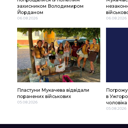
захисником Володимиром
незаконн
Йорданом
військов
06.08.2026
06.08.2026
Пластуни Мукачева відвідали
Погрожу
поранених військових
в Ужгоро
05.08.2026
чоловіка
05.08.2026