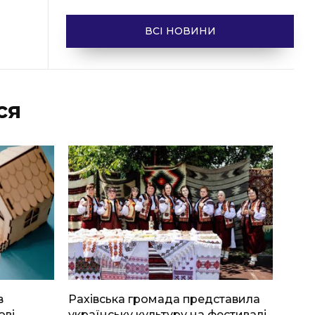
ВСІ НОВИНИ
ся
в
Рахівська громада представила
ові
українську культуру на фестивалі