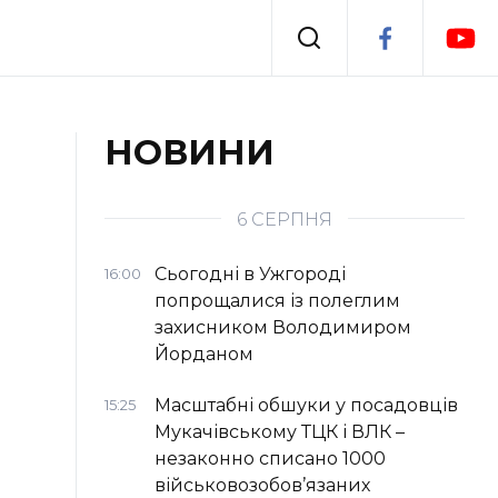
Події
НОВИНИ
я
Втрачений Ужгород
6 СЕРПНЯ
Сьогодні в Ужгороді
16:00
попрощалися із полеглим
захисником Володимиром
Йорданом
Масштабні обшуки у посадовців
15:25
Мукачівському ТЦК і ВЛК –
незаконно списано 1000
військовозобов’язаних