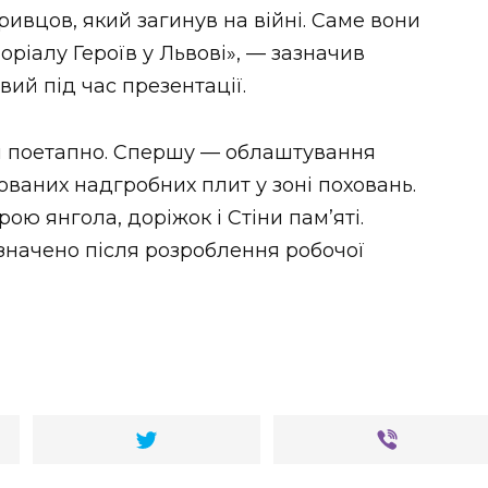
ривцов, який загинув на війні. Саме вони
оріалу Героїв у Львові», — зазначив
ий під час презентації.
ся поетапно. Спершу — облаштування
ованих надгробних плит у зоні поховань.
ою янгола, доріжок і Стіни пам’яті.
изначено після розроблення робочої