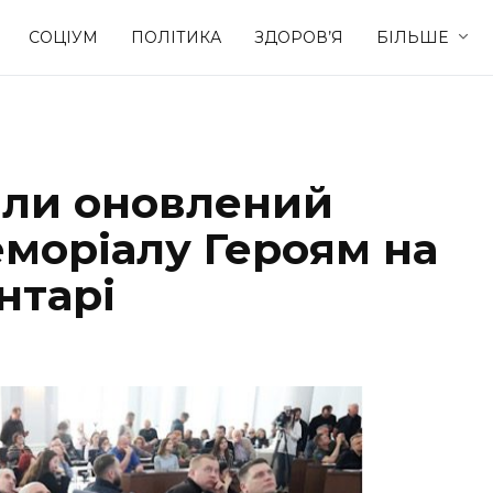
СОЦІУМ
ПОЛІТИКА
ЗДОРОВ’Я
БІЛЬШЕ
Культура
Освіта
или оновлений
Спорт
Стиль житт
еморіалу Героям на
нтарі