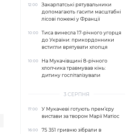
Закарпатські рятувальники
12:00
допомагають гасити масштабні
лісові пожежі у Франції
Тиса винесла 17-річного угорця
10:00
до України: прикордонники
встигли врятувати хлопця
На Мукачівщині 8-річного
10:00
хлопчика травмував кінь:
дитину госпіталізували
3 СЕРПНЯ
У Мукачеві готують прем’єру
17:00
вистави за твором Марії Матіос
75 351 гривню зібрали в
16:00