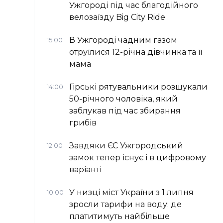
Ужгороді під час благодійного
велозаїзду Big Сity Ride
В Ужгороді чадним газом
15:00
отруїлися 12-річна дівчинка та її
мама
Гірські рятувальники розшукали
14:00
50-річного чоловіка, який
заблукав під час збирання
грибів
Завдяки ЄС Ужгородський
12:00
замок тепер існує і в цифровому
варіанті
У низці міст України з 1 липня
10:00
зросли тарифи на воду: де
платитимуть найбільше