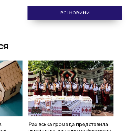
ВСІ НОВИНИ
ся
в
Рахівська громада представила
ові
українську культуру на фестивалі