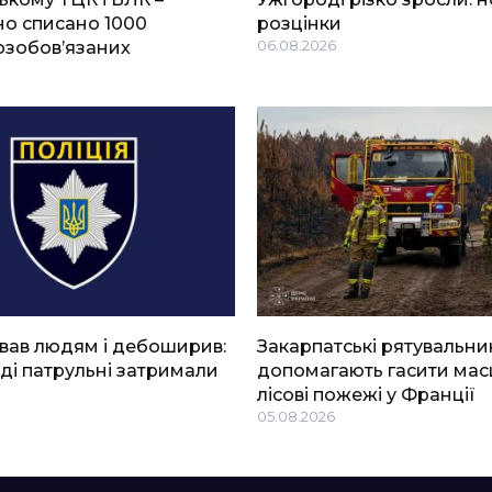
о списано 1000
розцінки
озобов’язаних
06.08.2026
вав людям і дебоширив:
Закарпатські рятувальни
ді патрульні затримали
допомагають гасити мас
лісові пожежі у Франції
05.08.2026