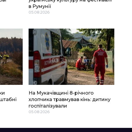
в Румунії
05.08.2026
ки
На Мукачівщині 8-річного
штабні
хлопчика травмував кінь: дитину
госпіталізували
05.08.2026