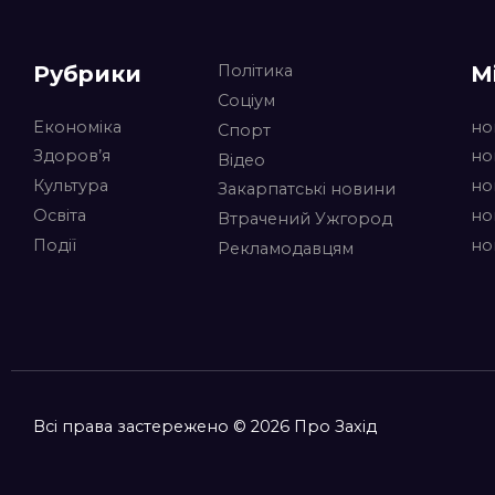
Рубрики
М
Політика
Соціум
Економіка
но
Спорт
Здоров’я
но
Відео
Культура
но
Закарпатські новини
Освіта
но
Втрачений Ужгород
Події
но
Рекламодавцям
Всі права застережено © 2026 Про Захід