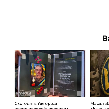
В
Сьогодні в Ужгороді
Масштабн
попрощалися із полеглим
Мукачівс