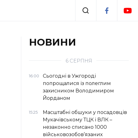
Події
НОВИНИ
я
Втрачений Ужгород
6 СЕРПНЯ
Сьогодні в Ужгороді
16:00
попрощалися із полеглим
захисником Володимиром
Йорданом
Масштабні обшуки у посадовців
15:25
Мукачівському ТЦК і ВЛК –
незаконно списано 1000
військовозобов’язаних