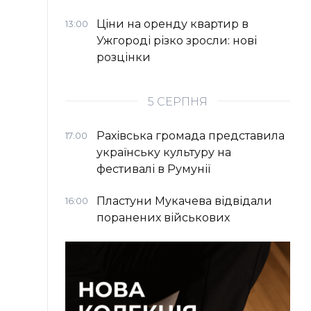
Ціни на оренду квартир в
13:00
Ужгороді різко зросли: нові
розцінки
5 СЕРПНЯ
Рахівська громада представила
17:00
українську культуру на
фестивалі в Румунії
Пластуни Мукачева відвідали
16:00
поранених військових