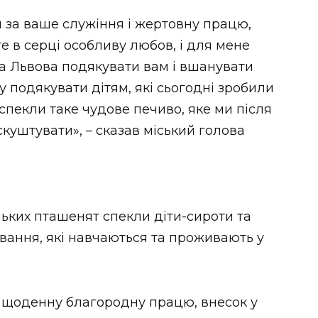
 за ваше служіння і жертовну працю,
е в серці особливу любов, і для мене
та Львова подякувати вам і вшанувати
 подякувати дітям, які сьогодні зробили
спекли таке чудове печиво, яке ми після
уштувати», – сказав міський голова
ньких пташенят спекли діти-сироти та
лування, які навчаються та проживають у
 і щоденну благородну працю, внесок у