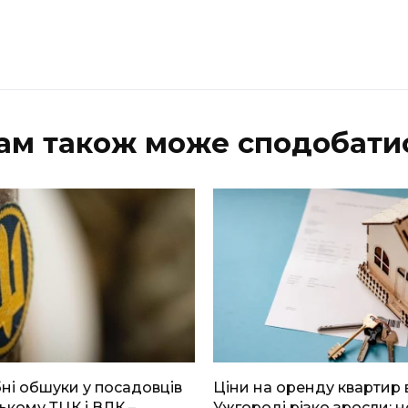
ам також може сподобати
і обшуки у посадовців
Ціни на оренду квартир 
ькому ТЦК і ВЛК –
Ужгороді різко зросли: н