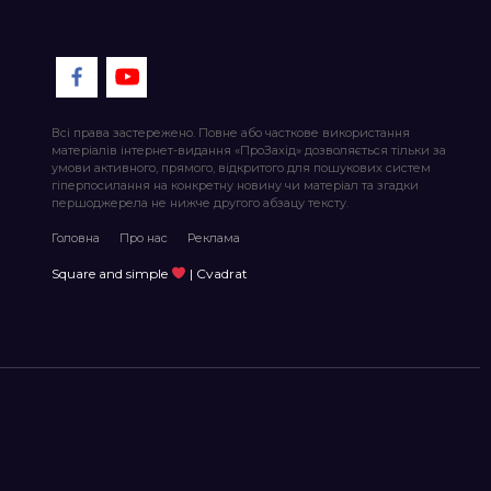
Всі права застережено. Повне або часткове використання
матеріалів інтернет-видання «ПроЗахід» дозволяється тільки за
умови активного, прямого, відкритого для пошукових систем
гіперпосилання на конкретну новину чи матеріал та згадки
першоджерела не нижче другого абзацу тексту.
Головна
Про нас
Реклама
Square and simple
| Cvadrat