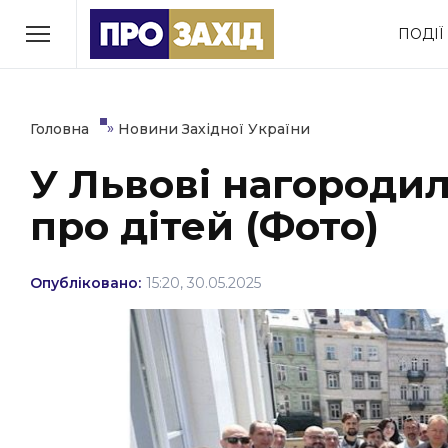
Перейти
ПОДІЇ
до
РУБРИКИ
вмісту
Економіка
Здоров’я
»
Головна
Новини Західної України
У Львові нагородил
Політика
Соціум
про дітей (Фото)
Втрачений Ужгород
(відеоверсія)
Опубліковано:
15:20, 30.05.2025
ЗАКАРПАТСЬКІ НОВИНИ