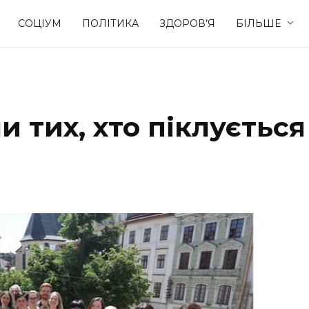
СОЦІУМ
ПОЛІТИКА
ЗДОРОВ’Я
БІЛЬШЕ
Культура
Освіта
и тих, хто піклується
Спорт
Стиль житт