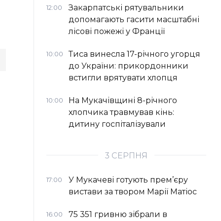
Закарпатські рятувальники
12:00
допомагають гасити масштабні
лісові пожежі у Франції
Тиса винесла 17-річного угорця
10:00
до України: прикордонники
встигли врятувати хлопця
На Мукачівщині 8-річного
10:00
хлопчика травмував кінь:
дитину госпіталізували
3 СЕРПНЯ
У Мукачеві готують прем’єру
17:00
вистави за твором Марії Матіос
75 351 гривню зібрали в
16:00