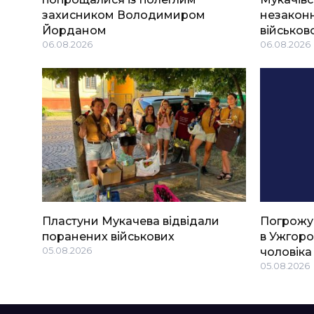
захисником Володимиром
незаконн
Йорданом
військов
06.08.2026
06.08.2026
Пластуни Мукачева відвідали
Погрожу
поранених військових
в Ужгоро
05.08.2026
чоловіка
05.08.2026