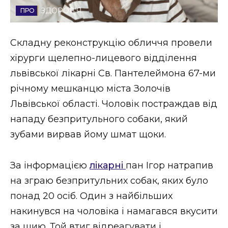
ЗДОРОВ'Я
Стиль життя
Втрачений Ужгород
Складну реконструкцію обличчя провели
хірурги щелепно-лицевого відділення
Втрачений Ужгород (відеоверсія)
львівської лікарні Св. Пантелеймона 67-ми
річному мешканцю міста Золочів
Львівської області. Чоловік постраждав від
ЗАКАРПАТСЬКІ НОВИНИ
нападу безпритульного собаки, який
зубами вирвав йому шмат щоки.
НОВИНИ ЗАХІДНОЇ УКРАЇНИ
За інформацією
лікарні
пан Ігор натрапив
на зграю безпритульних собак, яких було
ФОТО
понад 20 осіб. Один з найбільших
накинувся на чоловіка і намагався вкусити
за шию. Той втиг відреагувати і