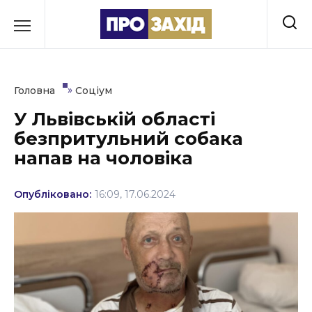
Перейти
до
РУБРИКИ
вмісту
Економіка
»
Головна
Соціум
Здоров’я
У Львівській області
безпритульний собака
Культура
напав на чоловіка
Освіта
Опубліковано:
16:09, 17.06.2024
Події
Політика
Соціум
Спорт