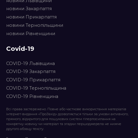
новини Львівщини
новини Закарпаття
новини Прикарпаття
новини Тернопільщини
новини Рівненщини
Covid-19
COVID-19 Львівщина
COVID-19 Закарпаття
COVID-19 Прикарпаття
COVID-19 Тернопільщина
COVID-19 Рівненщина
Всі права застережено. Повне або часткове використання матеріалів
інтернет-видання «ПроЗахід» дозволяється тільки за умови активного,
прямого, відкритого для пошукових систем гіперпосилання на
конкретну новину чи матеріал та згадки першоджерела не нижче
другого абзацу тексту.